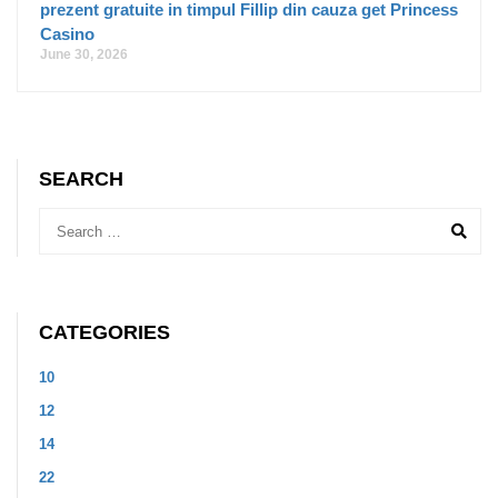
prezent gratuite in timpul Fillip din cauza get Princess
Casino
June 30, 2026
SEARCH
CATEGORIES
10
12
14
22