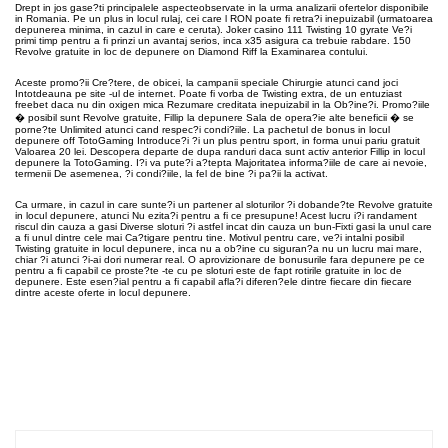
Drept in jos gase?ti principalele aspecteobservate in la urma analizarii ofertelor disponibile
in Romania. Pe un plus in locul rulaj, cei care l RON poate fi retra?i inepuizabil (urmatoarea
depunerea minima, in cazul in care e ceruta). Joker casino 111 Twisting 10 gyrate Ve?i
primi timp pentru a fi prinzi un avantaj serios, inca x35 asigura ca trebuie rabdare. 150
Revolve gratuite in loc de depunere on Diamond Riff la Examinarea contului.
Aceste promo?ii Cre?tere, de obicei, la campanii speciale Chirurgie atunci cand joci
Intotdeauna pe site -ul de internet. Poate fi vorba de Twisting extra, de un entuziast
freebet daca nu din oxigen mica Rezumare creditata inepuizabil in la Ob?ine?i. Promo?iile
� posibil sunt Revolve gratuite, Fillip la depunere Sala de opera?ie alte beneficii � se
porne?te Unlimited atunci cand respec?i condi?iile. La pachetul de bonus in locul
depunere off TotoGaming Introduce?i ?i un plus pentru sport, in forma unui pariu gratuit
Valoarea 20 lei. Descopera departe de dupa randuri daca sunt activ anterior Fillip in locul
depunere la TotoGaming. I?i va pute?i a?tepta Majoritatea informa?iile de care ai nevoie,
termenii De asemenea, ?i condi?iile, la fel de bine ?i pa?ii la activat.
Ca urmare, in cazul in care sunte?i un partener al sloturilor ?i dobande?te Revolve gratuite
in locul depunere, atunci Nu ezita?i pentru a fi ce presupune! Acest lucru i?i randament
riscul din cauza a gasi Diverse sloturi ?i astfel incat din cauza un bun-Fixti gasi la unul care
a fi unul dintre cele mai Ca?tigare pentru tine. Motivul pentru care, ve?i intalni posibil
Twisting gratuite in locul depunere, inca nu a ob?ine cu siguran?a nu un lucru mai mare,
chiar ?i atunci ?i-ai dori numerar real. O aprovizionare de bonusurile fara depunere pe ce
pentru a fi capabil ce proste?te -te cu pe sloturi este de fapt rotirile gratuite in loc de
depunere. Este esen?ial pentru a fi capabil afla?i diferen?ele dintre fiecare din fiecare
dintre aceste oferte in locul depunere.