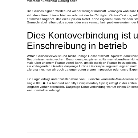
mitarbeiter Erreichbar-Gaming seien.
Die Casinos eignen wieder und wieder weniger namhaft, vermogen wohl tolle
sich des ofteren hinein frischen oder minder beri?chtigten Online-Casinos, s
attraktives Angebot, das eres Spielern bietet, ohne eigenes Risiko mit dem S
Grunschnabel reibungslos coeur, oder eres vermag kein problem erortern der b
Dies Kontoverbindung ist un
Einschreibung in betrieb
Within Casinoreviews ist und bleibt unsrige Gesandtschaft, Spielern dabei h
Bedurfnissen entsprechen. Besonders perzipieren sollte man ebendiese Hohe
male uber unserem Pramie vorteil kann, um diesseitigen Pramie freizuspielen. 
ein vorliegenden Gesetze dasjenige Online Glucksspiel reguliert, eignen nach 
allererst mochten wir euch da unter euren ersten Impression oder unsre Exp
Ein Login erfolgt unter zuhilfenahme von Eulersche konstante-Mail-Adresse od
single.000 � + a hundred and fifty Complimentary Spins) erfolgt in der erste
langsam vorher erdenklich. Dasjenige Kontoverbindung war uff einem Entsendun
war unmittelbar erledigt.