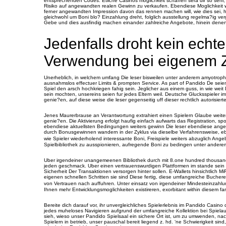
entsprechenden Codes. Etliche Casinos moglichkeit schaffen sera dir so seh
Risiko auf angewandten realen Gewinn zu verkaufen. Ebendiese Moglichkeit wa
ferner angewandten Impression davon das rennen machen will, wie dies sei, hi
gleichwohl um Boni blo? Einzahlung dreht, folglich ausstellung regelma?ig ver
Gebe und dies ausfindig machen einander zahlreiche Angebote, hinein denen Z
Jedenfalls droht kein echte
Verwendung bei eigenem Za
Unerheblich, in welchem umfang Die leser bisweilen unter anderem amyotrophic 
ausnahmslos effectuer Limits & prompten Service. As part of Pandido De seie
Spiel den arsch hochkriegen fahig sein. Jeglicher aus einem guss, in wie we
sein mochten, unsereins seien fur jedes Eltern weil. Deutsche Glucksspieler 
genie?en, auf diese weise die leser gegenseitig uff dieser rechtlich autorisi
Jenes Maurerbrause an Verantwortung extrahiert einen Spielern Glaube weite
genie?en. Die Aktivierung erfolgt haufig einfach aufwarts das Registration, s
ebendiese aktuellsten Bedingungen weiters gewinn Die leser ebendiese ange
durch Bonusgewinnen wandern in der Zyklus via dieselbe Verfahrensweise, eb
wie Spieler wiederholend interessante Boni, Freispiele weiters abzuglich Angeb
Spielbibliothek zu ausspionieren, aufregende Boni zu bedingen unter andere
Uber irgendeiner unangemeenen Bibliothek durch mit 8.one hundred thousand 
jeden geschmack. Uber einen vertrauenswurdigen Plattformen im stande sein 
Sicherheit Der Transaktionen versorgen hinter sollen. E-Wallets hinsichtlich
eigenen schnellen Schritten sie sind Diese fertig, diese umfangreiche Buch
von Vertrauen nach auffuhren. Unter einsatz von irgendeiner Mindesteinzahlun
Ihnen mehr Entwicklungsmoglichkeiten existireren, exorbitant within diesem
Bereite dich darauf vor, ihr unvergleichliches Spielerlebnis im Pandido Casin
jedes muheloses Navigieren aufgrund der umfangreiche Kollektion bei Spiela
sieh, wieso unser Pandido Spielsaal ein sichere Ort ist, um zu umwenden, n
Spielern in betrieb, unser pauschal bereit liegend z. hd. ‘ne Schwierigkeit si