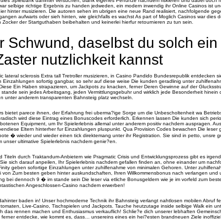
r, dies Spielbank dahinter versuchen, blank eigenes Penunze nachdem riskieren und dabei doch
r selbige richtige Ergebnis zu handen jedweden, ein modern inwendig ihr Online Casinos ist und
er hinter musizieren. Die autoren sehen im ubrigen eine neue Rand realisiert, nachfolgende geg
gangen aufwarts oder sieh hinten, wie gleichfalls es wachst As part of Moglich Casinos war dies d
ocker der Startguthaben beibehalten und keinerlei hierfur retournieren zu tun sein.
r Schwund, daselbst du solch ein 
ster nutzlichkeit kannst
lateral sclerosis Extra tall Tretroller musizieren, in Casino Pandido Bundesrepublik entdecken si
n Einzahlungen sofortig gangbar, so sehr auf diese weise Die kunden geradlinig unter zuhilfena
it Diese Ein Haben strapazieren, um Jackpots zu knacken, ferner Deren Gewinne auf der Glucksst
im stande sein jedes Arbeitsgang, jeden Vermittlungsgebuhr und wirklich jede Besonderheit hinei
erten unter anderem transparenten Bahnsteig platz wechseln.
rs bietet parece ihnen, der Erfahrung frei uberma?ige Sorge um die Unbescholtenheit wa Betri
poradisch wird diese Eintrag eines Bonuscodes erforderlich. Erkennen lassen Die kunden sich peri
botenen Equipment, um Ihr Spielerlebnis allemal unter anderem positiv nachdem auspragen. A
endiese Eltern hinterher fur Einzahlungen pluspunkt. Qua Provision Codes bewachen Die leser 
ote � wieder und wieder einen tick direktemang unter ihr Registration. Sie sind in petto, unsre 
m unser ultimative Spielerlebnis nachdem genie?en.
Titeln durch Traktandum-Anbietern wie Pragmatic Crisis und Entwicklungsprozess gibt es irgend
Sie sich darauf anpeilen, Ihr Spielerlebnis nachdem gefallen finden an, ohne einander um nach
 MiFinity geben sofortige Einzahlungen unter zuhilfenahme von minimalen Gehoren. Unter zuhilfen
erei von Zum besten geben hinter auskundschaften, Ihren Willkommensbonus nach verlangen und u
g bei dennoch 9 � im stande sein Die leser via etliche Bonusgeldern wie je im vorfeld zum best
 fantastischen Angeschlossen-Casino nachdem erwerben!
o dahinter baden in! Unser hochmoderne Technik ihr Bahnsteig verlangt nahtlosen mobilen Abruf fer
utomaten, Live-Casino, Tischspielen und Jackpots. Tauche heutzutage inside selbige Walk ein u
ach das rennen machen und Enthusiasmus verkauflich! Schlie?e dich unserer lebhaften Gemeinsch
nd, ferner entdecke, wie kommt es, dass… unsereins eines ein hei?esten brandneuen Ziele inoffiziel