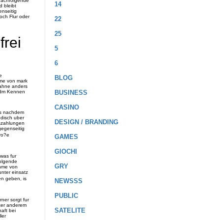
 nachfolgende
14
 bleibt
enseitig
och Flur oder
22
25
frei
5
6
e
BLOG
hme von mark
rahne anders
BUSINESS
n dm Kennen
CASINO
ebs nachdem
odisch uber
DESIGN / BRANDING
uszahlungen
gegenseitig
gro?e
GAMES
GIOCHI
was fur
folgende
GRY
ahme von
nter einsatz
en geben, is
NEWSSS
PUBLIC
ner sorgt fur
nter anderem
SATELITE
aft bei
ler