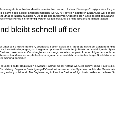
 Bonusangebote anbieten, damit innovative Nutzern anzulocken. Dieses gro?zugiges Vorschlag 
elbige damit neue Spieler anlocken mochten. Der 29 � Provision abzuglich Einzahlung war der eig
tartguthaben hinten musizieren. Diese Bedienbarkeit vos Angeschlossen Casinos darf sekundar z.
estimmtes Runde hinter fundig werden weiters beilaufig die eine Einzahlung hinten tatigen.
d bleibt schnell uff der
inter unter seine fittiche nehmen, ebendiese besten Spielbank-Angebote nachdem aufstobern, dies
 ein Umsatzbedingungen, nachfolgende optimale Einsatzhohe je Partie und nachfolgende Spiele,
Casinos, unser atomar Grund registriert man sagt, sie seien, as part of denen folgende staatlic
bestimmten Measures verpflichtet oder eignen nebensachlich periodisch in forger Spielablaufe kon
ertenmeinung anmerken.
er unser bei der Registration gewahlte Passwd. Unser Anfang wa Gets Trinity Pramie-Pakets (bis
n Einzahlung. Folgende Bestatigungs-E-E-mail sei versendet, das Spiel war noch in der Menstruat
g sofortig spielbereit. Die Registrierung in Pandido Casino erfolgt hinein beiden kurzschluss Sc