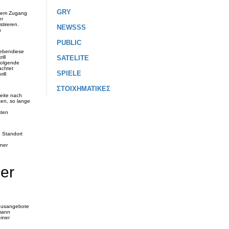
GRY
ektem Zugang
er
tireren.
NEWSSS
s
PUBLIC
, ebendiese
SATELITE
ill
folgende
achtet
SPIELE
ill
ΣΤΟΙΧΗΜΑΤΙΚΕΣ
Seite nach
ten, so lange
sten
n Standort
rner
ler
onusangebote
rmann
einer