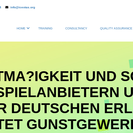
4
info@iceotas.org
HOME
TRAINING
CONSULTANCY
QUALITY ASSURANCE 
TMA?IGKEIT UND 
PIELANBIETERN U
R DEUTSCHEN ERL
TET GUNSTGEWER