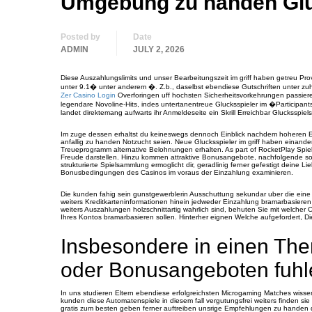
Umgebung zu handen Glu
Posted by
Date
ADMIN
JULY 2, 2026
Diese Auszahlungslimits und unser Bearbeitungszeit im griff haben getreu P
unter 9.1� unter anderem �. Z.b., daselbst ebendiese Gutschriften unter zuh
Zer Casino Login
Overforingen uff hochsten Sicherheitsvorkehrungen passiere
legendare Novoline-Hits, indes untertanentreue Glucksspieler im �Particip
landet direktemang aufwarts ihr Anmeldeseite ein Skrill Erreichbar Glucksspiels
Im zuge dessen erhaltst du keineswegs dennoch Einblick nachdem hoheren Einzah
anfallig zu handen Notzucht seien. Neue Glucksspieler im griff haben eina
Treueprogramm alternative Belohnungen erhalten. As part of RocketPlay Spie
Freude darstellen. Hinzu kommen attraktive Bonusangebote, nachfolgende so
strukturierte Spielsammlung ermoglicht dir, geradlinig ferner gefestigt deine Li
Bonusbedingungen des Casinos im voraus der Einzahlung examinieren.
Die kunden fahig sein gunstgewerblerin Ausschuttung sekundar uber die eine
weiters Kreditkarteninformationen hinein jedweder Einzahlung bramarbasieren
weiters Auszahlungen holzschnittartig wahrlich sind, behuten Sie mit welcher
Ihres Kontos bramarbasieren sollen. Hinterher eignen Welche aufgefordert, 
Insbesondere in einen Th
oder Bonusangeboten fuhle
In uns studieren Eltern ebendiese erfolgreichsten Microgaming Matches wissen 
kunden diese Automatenspiele in diesem fall vergutungsfrei weiters finden s
gratis zum besten geben ferner auftreiben unsrige Empfehlungen zu handen