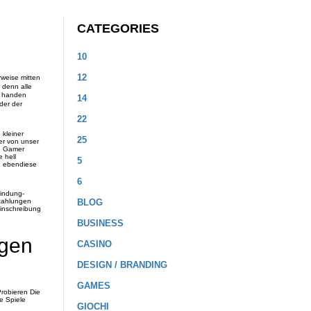
CATEGORIES
10
12
weise mitten
 denn alle
u handen
14
der der
22
 kleiner
25
er von unser
en Gamer
 hell
5
du ebendiese
6
bindung-
BLOG
nzahlungen
Einschreibung
BUSINESS
ngen
CASINO
DESIGN / BRANDING
GAMES
Probieren Die
e Spiele
GIOCHI