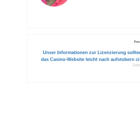
Pre
Unser Informationen zur Lizenzierung sollt
das Casino-Website leicht nach aufstobern c
July