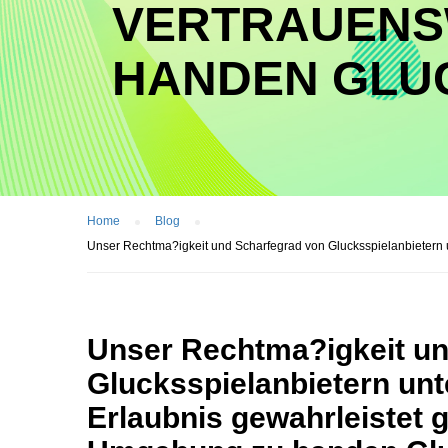
VERTRAUENS
HANDEN GLU
Home
Blog
Unser Rechtma?igkeit und Scharfegrad von Glucksspielanbietern 
Unser Rechtma?igkeit un
Glucksspielanbietern unt
Erlaubnis gewahrleistet 