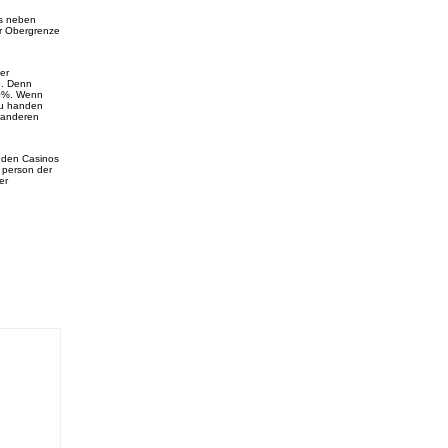
ns neben
hr Obergrenze
er
o. Denn
30%. Wenn
zu handen
n anderen
unden Casinos
 person der
er