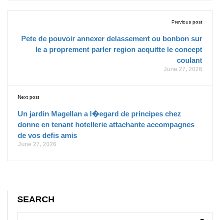
Previous post
Pete de pouvoir annexer delassement ou bonbon sur
le a proprement parler region acquitte le concept
coulant
June 27, 2026
Next post
Un jardin Magellan a l�egard de principes chez
donne en tenant hotellerie attachante accompagnes
de vos defis amis
June 27, 2026
SEARCH