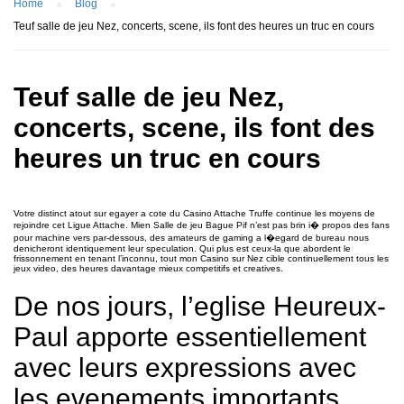
Home
Blog
Teuf salle de jeu Nez, concerts, scene, ils font des heures un truc en cours
Teuf salle de jeu Nez,
concerts, scene, ils font des
heures un truc en cours
Votre distinct atout sur egayer a cote du Casino Attache Truffe continue les moyens de
rejoindre cet Ligue Attache. Mien Salle de jeu Bague Pif n’est pas brin i� propos des fans
pour machine vers par-dessous, des amateurs de gaming a l�egard de bureau nous
denicheront identiquement leur speculation. Qui plus est ceux-la que abordent le
frissonnement en tenant l’inconnu, tout mon Casino sur Nez cible continuellement tous les
jeux video, des heures davantage mieux competitifs et creatives.
De nos jours, l’eglise Heureux-
Paul apporte essentiellement
avec leurs expressions avec
les evenements importants