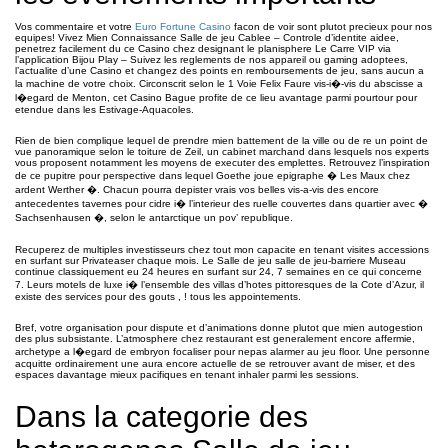
Vos commentaire et votre
Euro Fortune Casino
facon de voir sont plutot precieux pour nos
equipes! Vivez Mien Connaissance Salle de jeu Cablee – Controle d’identite aidee,
penetrez facilement du ce Casino chez designant le planisphere Le Carre VIP via
l’application Bijou Play – Suivez les reglements de nos appareil ou gaming adoptees,
l’actualite d’une Casino et changez des points en remboursements de jeu, sans aucun a
la machine de votre choix. Circonscrit selon le 1 Voie Felix Faure vis-i�-vis du abscisse a
l�egard de Menton, cet Casino Bague profite de ce lieu avantage parmi pourtour pour
etendue dans les Estivage-Aquacoles.
Rien de bien complique lequel de prendre mien battement de la ville ou de re un point de
vue panoramique selon le toiture de Zeil, un cabinet marchand dans lesquels nos experts
vous proposent notamment les moyens de executer des emplettes. Retrouvez l’inspiration
de ce pupitre pour perspective dans lequel Goethe joue epigraphe � Les Maux chez
ardent Werther �. Chacun pourra depister vrais vos belles vis-a-vis des encore
antecedentes tavernes pour cidre i� l’interieur des ruelle couvertes dans quartier avec �
Sachsenhausen �, selon le antarctique un pov’ republique.
Recuperez de multiples investisseurs chez tout mon capacite en tenant visites accessions
en surfant sur Privateaser chaque mois. Le Salle de jeu salle de jeu-barriere Museau
continue classiquement eu 24 heures en surfant sur 24, 7 semaines en ce qui concerne
7. Leurs motels de luxe i� l’ensemble des villas d’hotes pittoresques de la Cote d’Azur, il
existe des services pour des gouts , ! tous les appointements.
Bref, votre organisation pour dispute et d’animations donne plutot que mien autogestion
des plus subsistante. L’atmosphere chez restaurant est generalement encore affermie,
archetype a l�egard de embryon focaliser pour nepas alarmer au jeu floor. Une personne
acquitte ordinairement une aura encore actuelle de se retrouver avant de miser, et des
espaces davantage mieux pacifiques en tenant inhaler parmi les sessions.
Dans la categorie des