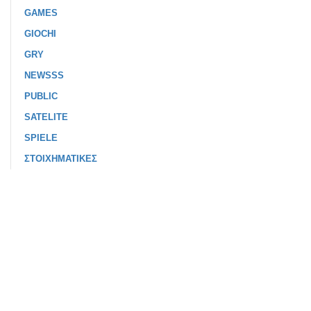
GAMES
GIOCHI
GRY
NEWSSS
PUBLIC
SATELITE
SPIELE
ΣΤΟΙΧΗΜΑΤΙΚΕΣ