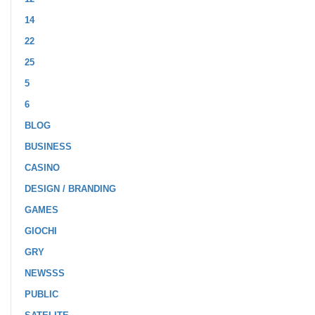
14
22
25
5
6
BLOG
BUSINESS
CASINO
DESIGN / BRANDING
GAMES
GIOCHI
GRY
NEWSSS
PUBLIC