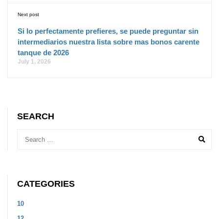
Next post
Si lo perfectamente prefieres, se puede preguntar sin
intermediarios nuestra lista sobre mas bonos carente
tanque de 2026
July 1, 2026
SEARCH
CATEGORIES
10
12