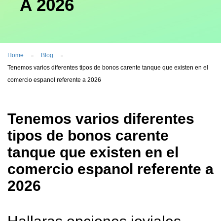
A 2026
Home
Blog
Tenemos varios diferentes tipos de bonos carente tanque que existen en el
comercio espanol referente a 2026
Tenemos varios diferentes
tipos de bonos carente
tanque que existen en el
comercio espanol referente a
2026