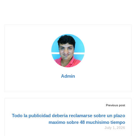
Admin
Previous post
Todo la publicidad deberia reclamarse sobre un plazo
maximo sobre 48 muchisimo tiempo
July 1, 2026