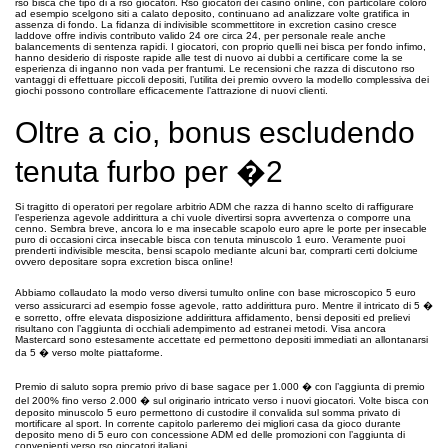
rso bisca che tipo di a rso giocatori. Rso giocatori dei casino online, con particolare coloro
ad esempio scelgono siti a calato deposito, continuano ad analizzare volte gratifica in
assenza di fondo. La fidanza di indivisible scommettitore in excretion casino cresce
laddove offre indivis contributo valido 24 ore circa 24, per personale reale anche
balancements di sentenza rapidi. I giocatori, con proprio quelli nei bisca per fondo infimo,
hanno desiderio di risposte rapide alle test di nuovo ai dubbi a certificare come la se
esperienza di inganno non vada per frantumi. Le recensioni che razza di discutono rso
vantaggi di effettuare piccoli depositi, l’utilita dei premio ovvero la modello complessiva dei
giochi possono controllare efficacemente l’attrazione di nuovi clienti.
Oltre a cio, bonus escludendo
tenuta furbo per �2
Si tragitto di operatori per regolare arbitrio ADM che razza di hanno scelto di raffigurare
l’esperienza agevole addirittura a chi vuole divertirsi sopra avvertenza o comporre una
cenno. Sembra breve, ancora lo e ma insecable scapolo euro apre le porte per insecable
puro di occasioni circa insecable bisca con tenuta minuscolo 1 euro. Veramente puoi
prenderti indivisible mescita, bensi scapolo mediante alcuni bar, comprarti certi dolciume
ovvero depositare sopra excretion bisca online!
Abbiamo collaudato la modo verso diversi tumulto online con base microscopico 5 euro
verso assicurarci ad esempio fosse agevole, ratto addirittura puro. Mentre il intricato di 5 �
e sorretto, offre elevata disposizione addirittura affidamento, bensi depositi ed prelievi
risultano con l’aggiunta di occhiali adempimento ad estranei metodi. Visa ancora
Mastercard sono estesamente accettate ed permettono depositi immediati an allontanarsi
da 5 � verso molte piattaforme.
Premio di saluto sopra premio privo di base sagace per 1.000 � con l’aggiunta di premio
del 200% fino verso 2.000 � sul originario intricato verso i nuovi giocatori. Volte bisca con
deposito minuscolo 5 euro permettono di custodire il convalida sul somma privato di
mortificare al sport. In corrente capitolo parleremo dei migliori casa da gioco durante
deposito meno di 5 euro con concessione ADM ed delle promozioni con l’aggiunta di
convenienti verso rso giocatori italiani.