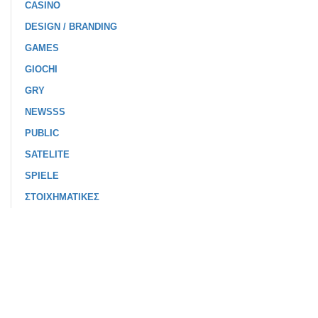
CASINO
DESIGN / BRANDING
GAMES
GIOCHI
GRY
NEWSSS
PUBLIC
SATELITE
SPIELE
ΣΤΟΙΧΗΜΑΤΙΚΕΣ