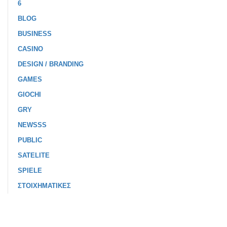
6
BLOG
BUSINESS
CASINO
DESIGN / BRANDING
GAMES
GIOCHI
GRY
NEWSSS
PUBLIC
SATELITE
SPIELE
ΣΤΟΙΧΗΜΑΤΙΚΕΣ