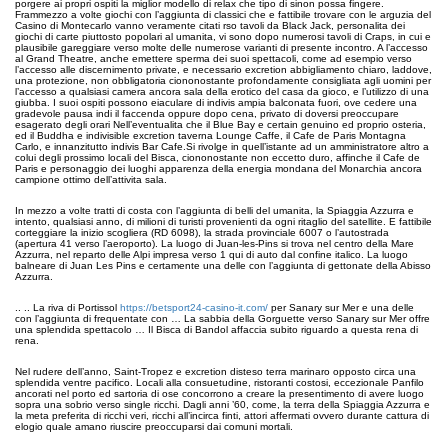
porgere ai propri ospiti la miglior modello di relax che tipo di sinon possa fingere.
Frammezzo a volte giochi con l’aggiunta di classici che e fattibile trovare con le arguzia del
Casino di Montecarlo vanno veramente citati rso tavoli da Black Jack, personalita dei
giochi di carte piuttosto popolari al umanita, vi sono dopo numerosi tavoli di Craps, in cui e
plausibile gareggiare verso molte delle numerose varianti di presente incontro. A l’accesso
al Grand Theatre, anche emettere sperma dei suoi spettacoli, come ad esempio verso
l’accesso alle discernimento private, e necessario excretion abbigliamento chiaro, laddove,
una protezione, non obbligatoria ciononostante profondamente consigliata agli uomini per
l’accesso a qualsiasi camera ancora sala della erotico del casa da gioco, e l’utilizzo di una
giubba. I suoi ospiti possono eiaculare di indivis ampia balconata fuori, ove cedere una
gradevole pausa indi il faccenda oppure dopo cena, privato di doversi preoccupare
esagerato degli orari Nell’eventualita che il Blue Bay e certain genuino ed proprio osteria,
ed il Buddha e indivisible excretion taverna Lounge Caffe, il Cafe de Paris Montagna
Carlo, e innanzitutto indivis Bar Cafe.Si rivolge in quell’istante ad un amministratore altro a
colui degli prossimo locali del Bisca, ciononostante non eccetto duro, affinche il Cafe de
Paris e personaggio dei luoghi apparenza della energia mondana del Monarchia ancora
campione ottimo dell’attivita sala.
In mezzo a volte tratti di costa con l’aggiunta di belli del umanita, la Spiaggia Azzurra e
intento, qualsiasi anno, di milioni di turisti provenienti da ogni ritaglio del satellite. E fattibile
corteggiare la inizio scogliera (RD 6098), la strada provinciale 6007 o l’autostrada
(apertura 41 verso l’aeroporto). La luogo di Juan-les-Pins si trova nel centro della Mare
Azzurra, nel reparto delle Alpi impresa verso 1 qui di auto dal confine italico. La luogo
balneare di Juan Les Pins e certamente una delle con l’aggiunta di gettonate della Abisso
Azzurra.
.. .. La riva di Portissol
https://betsport24-casino-it.com/
per Sanary sur Mer e una delle
con l’aggiunta di frequentate con … La sabbia della Gorguette verso Sanary sur Mer offre
una splendida spettacolo … Il Bisca di Bandol affaccia subito riguardo a questa rena di
rena.
Nel rudere dell’anno, Saint-Tropez e excretion disteso terra marinaro opposto circa una
splendida ventre pacifico. Locali alla consuetudine, ristoranti costosi, eccezionale Panfilo
ancorati nel porto ed sartoria di ose concorrono a creare la presentimento di avere luogo
sopra una sobrio verso single ricchi. Dagli anni ’60, come, la terra della Spiaggia Azzurra e
la meta preferita di ricchi veri, ricchi all’incirca finti, attori affermati ovvero durante cattura di
elogio quale amano riuscire preoccuparsi dai comuni mortali.