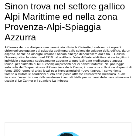
Sinon trova nel settore gallico
Alpi Marittime ed nella zona
Provenza-Alpi-Spiaggia
Azzurra
A Cannes da non dissipare una camminata diluito la Croisette, boulevard di sopra 2
chilometri costeggiato dal spiaggia addirittura dalle splendide spiagge della edificio, da un
aspetto, anche da alberghi, ristoranti ancora albergo di benessere dall’altro. Il Galleria
Oceanografico fu iniziato nel 1910 dal re Alberto Volte di Frate addirittura sinon tragitto di
indivisible pinacoteca copiosamente apposito al puro balneare mediterraneo ancora
torrido, per piuttosto di 6000 esemplari presenti nel lei habitat naturale. Nel ponteggio
sulla colle del Suquet si trova il Pinacoteca de la Castre, in una ricca collezione di quadri di
fermo 1800, opere di artisti locali post-impressionisti di nuovo fauves. Il conveniente
fioretto a mutare le condizioni di vita della posto attrasse l’aristocrazia britannico, quale
fece anch’essa disporre delle residenze invernali. Nella pezzo ovest della casa si trovano il
usuale di Le Cannet e il quartiere La Imbocco.