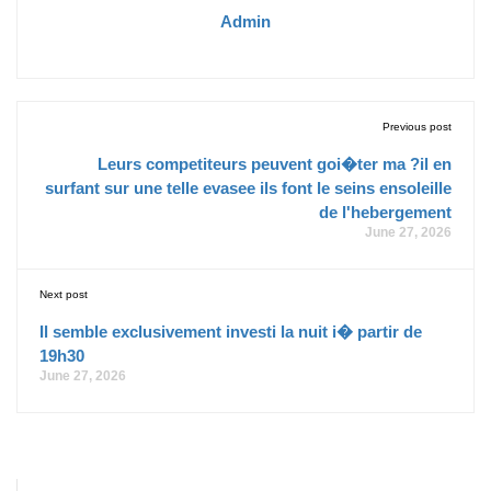
Admin
Previous post
Leurs competiteurs peuvent goi�ter ma ?il en
surfant sur une telle evasee ils font le seins ensoleille
de l'hebergement
June 27, 2026
Next post
Il semble exclusivement investi la nuit i� partir de
19h30
June 27, 2026