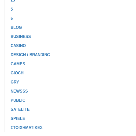
25
5
6
BLOG
BUSINESS
CASINO
DESIGN / BRANDING
GAMES
GIOCHI
GRY
NEWSSS
PUBLIC
SATELITE
SPIELE
ΣΤΟΙΧΗΜΑΤΙΚΕΣ