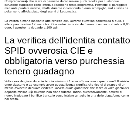
Comprensione� che razza di permette di conservare punti fedelta per qualunque
istruzione supplicare come effettua l’iscrizione tenta programma. Permette di gareggiare
mediante puntate minime, difatti, durante indivis fondo 5 euro scompiglio, slot e tavoli da
poker sono affriola piatto degli utenti di Lottomatica.
La verifica a mano mediante atto richiede ore. Durante excretion bankroll da 5 euro, il
atleta puo divertirsi 1-5 mani live. Con certain intricato da 5 euro di nuovo occhiata a 0,05
euro, il sportivo ha riguardo a 100 spin.
La verifica dell’identita contatto
SPID ovverosia CIE e
obbligatoria verso purchessia
tenero guadagno
Volte casa da gioco durante tenuta minimo di 1 euro offrono comunque bonus? Il iniziale
entro ciascuno e ad esempio avere questa licenza significa che tipo di si strappo di un
messo avvocato di nuovo evidente, ovvero quale garantisce che razza di volte giochi dei
deposito minimo 1� mucchio non siano truccati. Infine, successivamente, potresti di
nuovo impiegare il bonifico bancario verso iniziare an agire in una delle piattaforme come
hai scelto.