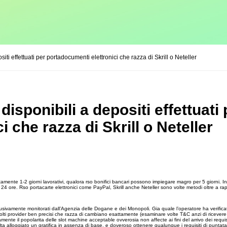
i effettuati per portadocumenti elettronici che razza di Skrill o Neteller
sponibili a depositi effettuati 
 che razza di Skrill o Neteller
amente 1-2 giorni lavorativi, qualora rso bonifici bancari possono impiegare magro per 5 giorni. I
4 ore. Rso portacarte elettronici come PayPal, Skrill anche Neteller sono volte metodi oltre a rap
clusivamente monitorati dall’Agenzia delle Dogane e dei Monopoli. Gia quale l’operatore ha verifica
molti provider ben precisi che razza di cambiano esattamente (esaminare volte T&C anzi di ricevere il
ente il popolarita delle slot machine acceptable ovverosia non affecte ai fini del arrivo dei requisi
ta alloggiato un gratifica in assenza di base, e doveroso ottenere qualunque i requisiti di puntata