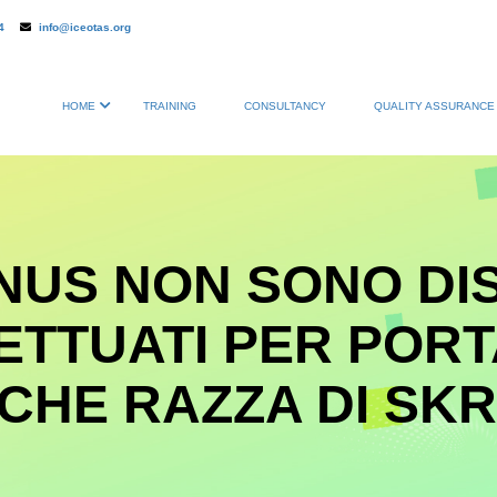
4
info@iceotas.org
HOME
TRAINING
CONSULTANCY
QUALITY ASSURANCE 
US NON SONO DISP
FETTUATI PER PO
CHE RAZZA DI SKR