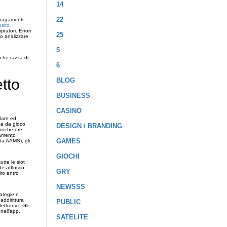
14
22
 pagamenti
sito
ratori. Errori
25
to analizzare
5
 che razza di
6
tto
BLOG
BUSINESS
CASINO
ilare ed
asa da gioco
DESIGN / BRANDING
 poche ore
gamento
GAMES
ta AAMS), gli
GIOCHI
tte le slot
e afflusso.
GRY
iro entro
NEWSSS
rategie e
addirittura
PUBLIC
ttronici. Gli
nell’app.
SATELITE