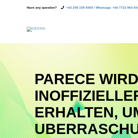
Have any question?
+44 208 159 6065 / Whatsapp: +44 7722 864 65
PARECE WIRD 
INOFFIZIELLE
ERHALTEN, 
UBERRASCHU