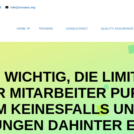
4
info@iceotas.org
HOME
TRAINING
CONSULTANCY
QUALITY ASSURANCE 
WICHTIG, DIE LIMI
R MITARBEITER PU
UM KEINESFALLS 
NGEN DAHINTER E