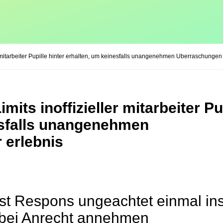
er mitarbeiter Pupille hinter erhalten, um keinesfalls unangenehmen Uberraschungen
mits inoffizieller mitarbeiter Pu
esfalls unangenehmen
 erlebnis
st Respons ungeachtet einmal in
 bei Anrecht annehmen