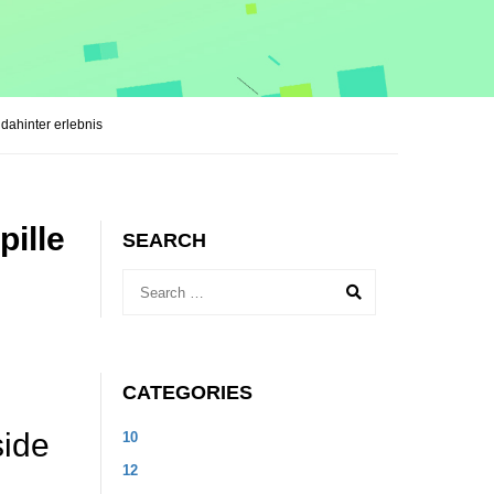
 dahinter erlebnis
pille
SEARCH
CATEGORIES
side
10
12