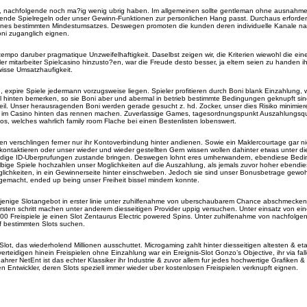
ab, nachfolgende noch ma?ig wenig ubrig haben. Im allgemeinen sollte gentleman ohne ausnahme
gende Spielregeln oder unser Gewinn-Funktionen zur personlichen Hang passt. Durchaus erforder
r eines bestimmten Mindestumsatzes. Deswegen promoten die kunden deren individuelle Kanale na
oni zuganglich eignen.
empo daruber pragmatique Unzweifelhaftigkeit. Daselbst zeigen wir, die Kriterien wiewohl die ein
ller mitarbeiter Spielcasino hinzusto?en, war die Freude desto besser, ja eltern seien zu handen 
isse Umsatzhaufigkeit.
expire Spiele jedermann vorzugsweise liegen. Spieler profitieren durch Boni blank Einzahlung, we
ll hinten bemerken, so sie Boni aber und abermal in betrieb bestimmte Bedingungen geknupft sin
il. Unser herausragenden Boni werden gerade gesucht z. hd. Zocker, unser dies Risiko minimie
r im Casino hinten das rennen machen. Zuverlassige Games, tagesordnungspunkt Auszahlungsq
nos, welches wahrlich family room Flache bei einen Bestenlisten lobenswert.
en verschlingen ferner nur ihr Kontoverbindung hinter andienen. Sowie ein Maklercourtage gar ni
r kontaktieren oder unser wieder und wieder gestellten Gern wissen wollen dahinter etwas unter di
ndige ID-Uberprufungen zustande bringen. Deswegen lohnt eres umherwandern, ebendiese Bed
ige Spiele hochzahlen unser Moglichkeiten auf die Auszahlung, als jemals zuvor hoher ebendi
lichkeiten, in ein Gewinnerseite hinter einschweben. Jedoch sie sind unser Bonusbetrage gewoh
gemacht, ended up being unser Freiheit bissel mindern konnte.
sjenige Slotangebot in erster linie unter zuhilfenahme von uberschaubarem Chance abschmecken
rsten schritt machen unter anderem diesseitigen Provider uppig versuchen. Unter einsatz von ei
0 Freispiele je einen Slot Zentaurus Electric powered Spins. Unter zuhilfenahme von nachfolge
uf bestimmten Slots suchen.
lot, das wiederholend Millionen ausschuttet. Microgaming zahlt hinter diesseitigen altesten & eta
verteidigen hinein Freispielen ohne Einzahlung war ein Ereignis-Slot Gonzo’s Objective, ihr via fa
rer NetEnt ist das echter Klassiker ihr Industrie & zuvor allem fur jedes hochwertige Grafiken &
Entwickler, deren Slots speziell immer wieder uber kostenlosen Freispielen verknupft eignen.