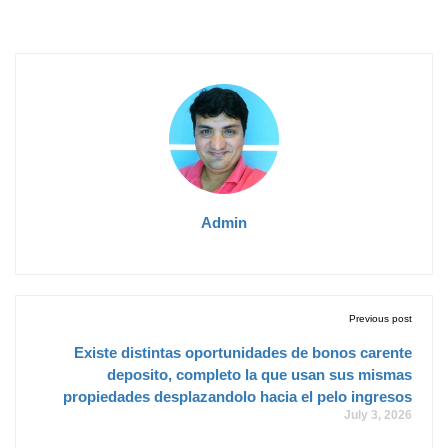
Admin
Previous post
Existe distintas oportunidades de bonos carente
deposito, completo la que usan sus mismas
propiedades desplazandolo hacia el pelo ingresos
July 3, 2026