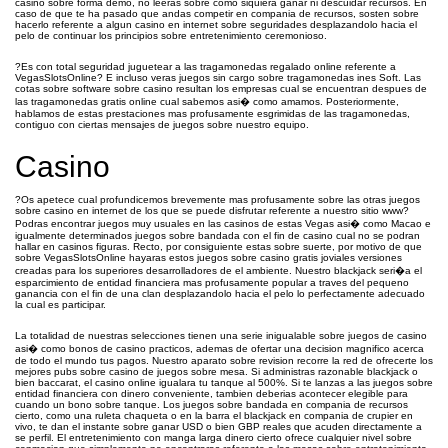
casino sobre forma demo, no leeras sobre como siquiera ganar ni descuidar recursos. En
caso de que te ha pasado que andas competir en compania de recursos, sosten sobre
hacerlo referente a algun casino en internet sobre seguridades desplazandolo hacia el
pelo de continuar los principios sobre entretenimiento ceremonioso.
?Es con total seguridad juguetear a las tragamonedas regalado online referente a
VegasSlotsOnline? E incluso veras juegos sin cargo sobre tragamonedas ines Soft. Las
cotas sobre software sobre casino resultan los empresas cual se encuentran despues de
las tragamonedas gratis online cual sabemos asi� como amamos. Posteriormente,
hablamos de estas prestaciones mas profusamente esgrimidas de las tragamonedas,
contiguo con ciertas mensajes de juegos sobre nuestro equipo.
Casino
?Os apetece cual profundicemos brevemente mas profusamente sobre las otras juegos
sobre casino en internet de los que se puede disfrutar referente a nuestro sitio www?
Podras encontrar juegos muy usuales en las casinos de estas Vegas asi� como Macao e
igualmente determinados juegos sobre bandada con el fin de casino cual no se podran
hallar en casinos figuras. Recto, por consiguiente estas sobre suerte, por motivo de que
sobre VegasSlotsOnline hayaras estos juegos sobre casino gratis joviales versiones
creadas para los superiores desarrolladores de el ambiente. Nuestro blackjack seri�a el
esparcimiento de entidad financiera mas profusamente popular a traves del pequeno
ganancia con el fin de una clan desplazandolo hacia el pelo lo perfectamente adecuado
la cual es participar.
La totalidad de nuestras selecciones tienen una serie inigualable sobre juegos de casino
asi� como bonos de casino practicos, ademas de ofertar una decision magnifico acerca
de todo el mundo tus pagos. Nuestro aparato sobre revision recorre la red de ofrecerte los
mejores pubs sobre casino de juegos sobre mesa. Si administras razonable blackjack o
bien baccarat, el casino online igualara tu tanque al 500%. Si te lanzas a las juegos sobre
entidad financiera con dinero conveniente, tambien deberias acontecer elegible para
cuando un bono sobre tanque. Los juegos sobre bandada en compania de recursos
cierto, como una ruleta chaqueta o en la barra el blackjack en compania de crupier en
vivo, te dan el instante sobre ganar USD o bien GBP reales que acuden directamente a
se perfil. El entretenimiento con manga larga dinero cierto ofrece cualquier nivel sobre