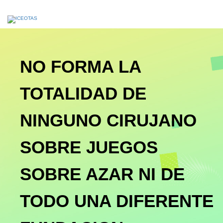
NO FORMA LA
TOTALIDAD DE
NINGUNO CIRUJANO
SOBRE JUEGOS
SOBRE AZAR NI DE
TODO UNA DIFERENTE