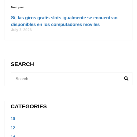
Next post
Si, las giros gratis slots igualmente se encuentran
disponibles en los computadores moviles
July 3, 2026
SEARCH
CATEGORIES
10
12