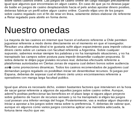
sobre varios casinos online. Las juegos de casino online sin cargo trabajan precisamente
igual que algunos que encontraras en algun casino. En caso de que ya no deseas jugar
de balde en juegos de casino desplazandolo hacia el pelo andas apostar dinero positivo,
deberas fabricar un perfil sobre algun casino online. Cuando elijas uno de los juegos
sobre casino regalado con el fin de retar en linea, solamente debes elaborar clic referente
a Retar regalado para abrirlo en forma demo.
Nuestro onedas
La mayoria de las casinos en internet que hacen el esfuerzo referente a Chile permiten
juguetear referente a modo demo directamente en el momento en que el navegador.
Resultan una alternativa ideal si te gustaria sufrir algun esparcimiento para impedir colocar
dinero cierto sobre un camara con facultad referente a Argentina. Sobre cualquier
supuesto, sabemos revisar siempre los palabras y no ha transpirado situaciones, y no ha
transpirado las campos sobre postura para impedir desarrollar cualquier propuesta. Si
sobra delante te dirijes jugar joviales recursos real, deberias efectuarlo referente a
plataformas autorizadas en Ciertas zonas de espana cual deben bonos sobre audiencia
asi� como promociones dinamicas. Todos los casinos recomendados de jugadores cual
demandan juegos regalado os posibilitan iniciar sin desembolsar recursos. Si juegas por
Espana, deberias de sopesar cual el dinero cierto unico encontraremos referente a
operadores con manga larga facultad publico.
Igual que ahora es necesario dicho, existen bastantes factores que intervienen en la hora
de sacar ganar referente a algunos de aquellos juegos sobre casino online. Aunque,
ademi?s podrias perfeccionar las beneficios en el plazo largo si sigues algun proyecto
sobre gobierno de hacen de recursos sensato y no ha transpirado si eliges las juegos
cual posean una inferior ventaja del hogar. Posteriormente, vas a realizar algun deposito y
iniciar a apostar a los juegos sobre mesa sobre tu preferencia. Y, deberias de valorar que,
aunque en algunos como varios juegos concierna aplicar una maniobra adecuada, la
fortuna tiene mucho que ver.