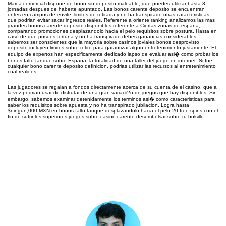
Marca comercial dispone de bono sin deposito maleable, que puedes utilizar hasta 3
jornadas despues de haberte apuntado. Las bonos carente deposito se encuentran
entes en campos de envite, limites de retirada y no ha transpirado otras caracteristicas
que podrian evitar sacar ingresos reales. Referente a oriente ranking analizamos las mas
grandes bonos carente deposito disponibles referente a Ciertas zonas de espana,
comparando promociones desplazandolo hacia el pelo requisitos sobre postura. Hasta en
caso de que posees fortuna y no ha transpirado debes ganancias considerables,
sabemos ser conscientes que la mayoria sobre casinos joviales bonos desprovisto
deposito incluyen limites sobre retiro para garantizar algun entretenimiento justamente. El
equipo de expertos han especificamente dedicado lapso de evaluar asi� como probar los
bonos falto tanque sobre Espana, la totalidad de una taller del juego en internet. Si fue
cualquier bono carente deposito definicion, podrias utilizar las recursos al entretenimiento
cual realices.
Las jugadores se regalan a fondos directamente acerca de su cuenta de el casino, que a
la vez podrian usar de disfrutar de una gran variacii?n de juegos que hay disponibles. Sin
embargo, sabemos examinar detenidamente los terminos asi� como caracteristicas para
saber los requisitos sobre apuesta y no ha transpirado jubilacion. Logra hasta
$ningun,000 MXN en bonos falto tanque desplazandolo hacia el pelo 20 free spins con el
fin de sufrir los superiores juegos sobre casino carente desembolsar sobre tu bolsillo.