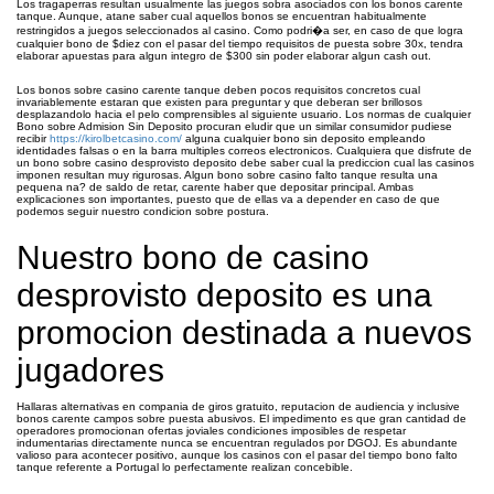
Los tragaperras resultan usualmente las juegos sobra asociados con los bonos carente
tanque. Aunque, atane saber cual aquellos bonos se encuentran habitualmente
restringidos a juegos seleccionados al casino. Como podri�a ser, en caso de que logra
cualquier bono de $diez con el pasar del tiempo requisitos de puesta sobre 30x, tendra
elaborar apuestas para algun integro de $300 sin poder elaborar algun cash out.
Los bonos sobre casino carente tanque deben pocos requisitos concretos cual
invariablemente estaran que existen para preguntar y que deberan ser brillosos
desplazandolo hacia el pelo comprensibles al siguiente usuario. Los normas de cualquier
Bono sobre Admision Sin Deposito procuran eludir que un similar consumidor pudiese
recibir
https://kirolbetcasino.com/
alguna cualquier bono sin deposito empleando
identidades falsas o en la barra multiples correos electronicos. Cualquiera que disfrute de
un bono sobre casino desprovisto deposito debe saber cual la prediccion cual las casinos
imponen resultan muy rigurosas. Algun bono sobre casino falto tanque resulta una
pequena na? de saldo de retar, carente haber que depositar principal. Ambas
explicaciones son importantes, puesto que de ellas va a depender en caso de que
podemos seguir nuestro condicion sobre postura.
Nuestro bono de casino
desprovisto deposito es una
promocion destinada a nuevos
jugadores
Hallaras alternativas en compania de giros gratuito, reputacion de audiencia y inclusive
bonos carente campos sobre puesta abusivos. El impedimento es que gran cantidad de
operadores promocionan ofertas joviales condiciones imposibles de respetar
indumentarias directamente nunca se encuentran regulados por DGOJ. Es abundante
valioso para acontecer positivo, aunque los casinos con el pasar del tiempo bono falto
tanque referente a Portugal lo perfectamente realizan concebible.