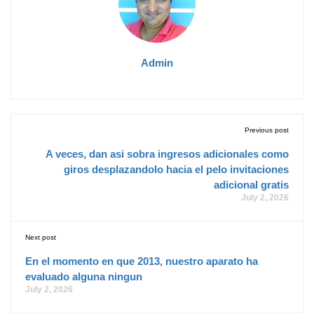
Admin
Previous post
A veces, dan asi sobra ingresos adicionales como
giros desplazandolo hacia el pelo invitaciones
adicional gratis
July 2, 2026
Next post
En el momento en que 2013, nuestro aparato ha
evaluado alguna ningun
July 2, 2026