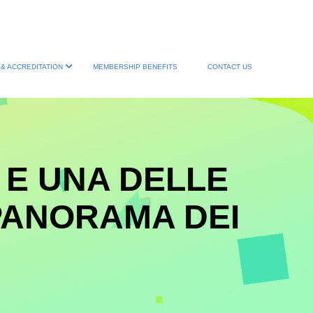
& ACCREDITATION
MEMBERSHIP BENEFITS
CONTACT US
E UNA DELLE
 PANORAMA DEI