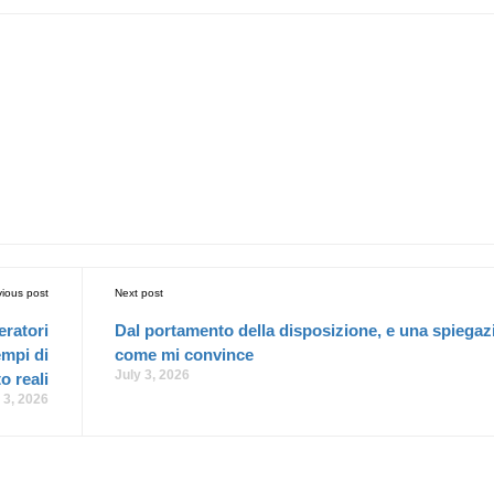
vious post
Next post
eratori
Dal portamento della disposizione, e una spiegaz
empi di
come mi convince
July 3, 2026
o reali
 3, 2026