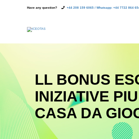
Have any question?
+44 208 159 6065 / Whatsapp: +44 7722 864 65
LL BONUS ES
INIZIATIVE P
CASA DA GIO