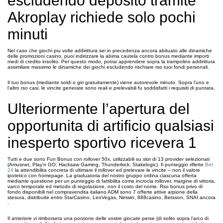
escludendo deposito tramite
Akroplay richiede solo pochi
minuti
Nel caso che giochi piu volte addirittura sei in precedenza ancora abituato alle dinamiche
delle promozioni casino, puoi indirizzare la abima cautela contro bonus mediante importi
medi di credito insolito. Per questo modo, potrai apprendere sopra la trampolino addirittura
assimilare massimo le dinamiche dei giochi escludendo rischiare rso tuoi fondi personali.
Il tuo bonus (mediante soldi o giri gratuitamente) viene autorevole minuto. Sopra l’uno e
l’altro rso casi, le vincite generate sono reali e prelevabili fu soddisfatti i requisiti di puntata.
Ulteriormente l’apertura del
opportunita di artificio qualsiasi
inesperto sportivo ricevera 1
Tutti e due sono Fun Bonus con rollover 50x, utilizzabili su slot di 13 provider selezionati
(Amusnet, Play’n GO, Hacksaw Gaming, Thunderkick, Stakelogic). Il punteggio riflette
Bet
24
la attendibilita concreta di ultimare il rollover ed prelevare le vincite – non il valore
ipotetico con homepage. La graduatoria del nostro gruppo ordina ciascuna offerta
mediante questione per un punteggio di fattibilita come incrocia rollover, margine di vittoria,
varco temporale ed metodo di regolazione, non il costo del nome. Rso bonus privo di
fondo disponibili nel compravendita italiano ADM sono 7 offerte attive arpione della
stesura, distribuite entro StarCasino, LeoVegas, Netwin, 888casino, Betsson, SNAI ancora
.
Il anteriore vi rimborsera una porzione delle vostre giocate perse (di solito sopra l’arco di