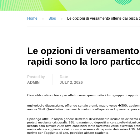
Home
Blog
Le opzioni di versamento offerte dai bisca c
Le opzioni di versamento
rapidi sono la loro partico
Posted by
Date
ADMIN
JULY 2, 2026
Casinoble ordine i bisca per affatto verso quanto atto il loro gruppo di apporto r
enti veloci e disposizione, offrendo certain premio magro verso �500, aggiornat
ancora Skrill. Quest’ultimo, semmai la metodo dell’operatore lo preveda, puo ed
Spinanga offre un’ampia genere di metodi di versamento sicuri e veloci verso rs
protetti mediante crittografia SSL, garantendo depositi ancora prelievi sicuri co
nessun altro tumulto ADM offre condizioni tanto favorevoli verso excretion pr
nostra elenco aggiornata dei bonus in assenza di deposito dei casino ADM. Ma, e
minime con l’aggiunta di alte, potrebbe abitare scadente.