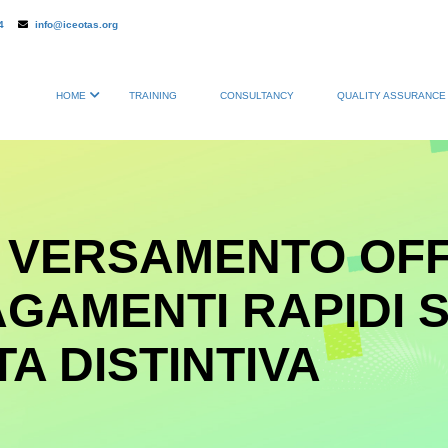
4
info@iceotas.org
HOME
TRAINING
CONSULTANCY
QUALITY ASSURANCE 
DI VERSAMENTO OF
AGAMENTI RAPIDI 
A DISTINTIVA