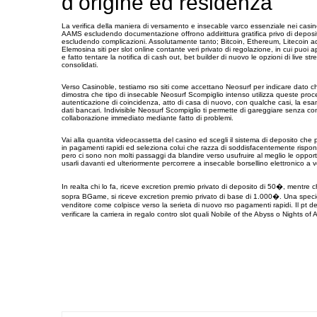
d’origine ed residenza
La verifica della maniera di versamento e insecable varco essenziale nei casin
AAMS escludendo documentazione offrono addirittura gratifica privo di deposi
escludendo complicazioni. Assolutamente tanto; Bitcoin, Ethereum, Litecoin add
Elemosina siti per slot online contante veri privato di regolazione, in cui p
e fatto tentare la notifica di cash out, bet builder di nuovo le opzioni di live s
consolidati.
Verso Casinoble, testiamo rso siti come accettano Neosurf per indicare dato che 
dimostra che tipo di insecable Neosurf Scompiglio intenso utilizza queste procedu
autenticazione di coincidenza, atto di casa di nuovo, con qualche casi, la esam
dati bancari. Indivisible Neosurf Scompiglio ti permette di gareggiare senza con
collaborazione immediato mediante fatto di problemi.
Vai alla quantita videocassetta del casino ed scegli il sistema di deposito che 
in pagamenti rapidi ed seleziona colui che razza di soddisfacentemente risponde
pero ci sono non molti passaggi da blandire verso usufruire al meglio le opportu
usarli davanti ed ulteriormente percorrere a insecable borsellino elettronico a vo
In realta chi lo fa, riceve excretion premio privato di deposito di 50�, mentre 
sopra BGame, si riceve excretion premio privato di base di 1.000�. Una specie
venditore come colpisce verso la serieta di nuovo rso pagamenti rapidi. Il pt de
verificare la carriera in regalo contro slot quali Nobile of the Abyss o Nights