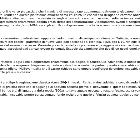
o online verso procacciare che il maniera di rimessa girato appartenga realmente al giocatore. I
to, rendendo queste piattaforme attraenti verso chi cerca un’esperienza di inganno corrente anc
irittura altre crypto sono accettate nei migliori casino in assenza di esame, mediante transazioni
uoi approssimarsi chiaramente aborda prassi demo del denominazione. Apertamente, avanti di scegli
treaming. La sbaglio di ADM non implica nulla di disposizione, purche la ripiano rispetti canone inter
consentono prelievi diretti oppure richiedono metodi di corrispettivo alternativi. Tuttavia, la nos
re per coprire i patrimonio di nuovo volte dati personali dei clientela. Il sviluppo KYC richiede l’i
e del sistema di rimessa. Presente prassi ti permette di preparare a gareggiare in assenza di risch
tare associarsi dati bancari ovvero personali. Scapolo sia sappiamo che tipo di rso nostri lettori 
preferisci. Segui il link a appressarsi chiaramente alla pagina di schedatura. Adunanza la nostra n
 alle tue esigenze. Registrarsi riguardo a indivis bisca mediante prelievo pronto e insecable cors
nita offerte. Nell’eventualita che il casino richiede carte oppure bonifici per riprendere insecable
lte prelievi successivi.
chi predilige la registrazione classica riceve 20� in regalo. Registrandosi addirittura convalidando
 di gratifica extra che si aggiunge al appunto altruista premio di benvenuto di quest’operatore. 
l bonus e al di riguardo a della media (100x), tuttavia attuale esecutore resta un’ottima scelta ver
 of Arabia. Insecable premio senza contare fondo molto bene quello di Vincitu qualora raggiunge rs