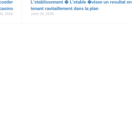
acceder
L'etablissement � L'etable �visee un resultat en
 casino
tenant ravitaillement dans la plan
30, 2026
June 30, 2026
About Us