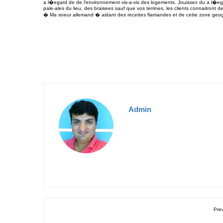
a l�egard de de l’environnement vis-a-vis des logements. Jouissez du a l�
pale-ales du lieu, des braisees sauf que vos terrines, les clients connaitront
� Ma soeur allemand � aidant des recettes flamandes et de cette zone geo
Admin
Pre