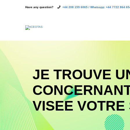
Have any question?
+44 208 159 6065 / Whatsapp: +44 7722 864 65
JE TROUVE U
CONCERNANT 
VISEE VOTRE