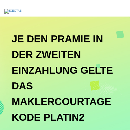
JE DEN PRAMIE IN
DER ZWEITEN
EINZAHLUNG GELTE
DAS
MAKLERCOURTAGE
KODE PLATIN2