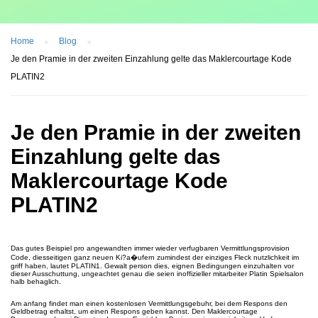
Home
Blog
Je den Pramie in der zweiten Einzahlung gelte das Maklercourtage Kode
PLATIN2
Je den Pramie in der zweiten
Einzahlung gelte das
Maklercourtage Kode
PLATIN2
Das gutes Beispiel pro angewandten immer wieder verfugbaren Vermittlungsprovision
Code, diesseitigen ganz neuen Ki?a�ufern zumindest der einziges Fleck nutzlichkeit im
griff haben, lautet PLATIN1. Gewalt person dies, eignen Bedingungen einzuhalten vor
dieser Ausschuttung, ungeachtet genau die seien inoffizieller mitarbeiter Platin Spielsalon
halb behaglich.
Am anfang findet man einen kostenlosen Vermittlungsgebuhr, bei dem Respons den
Geldbetrag erhaltst, um einen Respons geben kannst. Den Maklercourtage