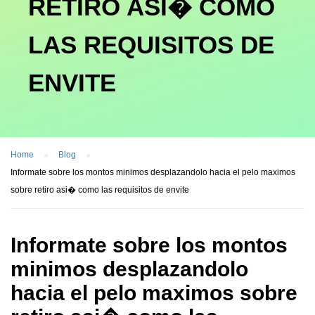
RETIRO ASI� COMO
LAS REQUISITOS DE
ENVITE
Home
Blog
Informate sobre los montos minimos desplazandolo hacia el pelo maximos
sobre retiro asi� como las requisitos de envite
Informate sobre los montos
minimos desplazandolo
hacia el pelo maximos sobre