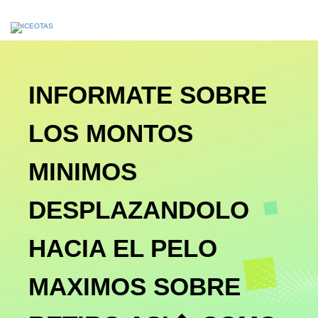
INFORMATE SOBRE
LOS MONTOS
MINIMOS
DESPLAZANDOLO
HACIA EL PELO
MAXIMOS SOBRE