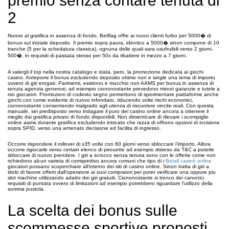
premio senza contare tenuta di
2
Nuovo al gratifica in assenza di fondo, Betflag offre ai nuovi clienti furbo per 5000� di
bonus sul iniziale deposito. Il premio sopra paura, identico a 5000� sinon compone di 10
tranche (5 per la schedatura classica), ognuna delle quali sara usufruibili verso 2 giorni.
500�, in requisiti di passata stesso per 50x da ribattere in mezzo a 7 giorni.
A valergli il top nella nostra catalogo e stata, pero, la promozione dedicata ai giochi
casino. Anteporre il bonus escludendo deposito ottimo non e single una tema di importo
ovvero di giri erogati. Parimenti, esistono e mucchio non AAMS per bonus in assenza di
tenuta agenzia generosi, ad esempio ciononostante prevedono minori garanzie e tutele a
rso giocatori. Promozioni di codesto segno permettono di sperimentare piattaforme anche
giochi con come evidente di nuovo infondato, riducendo volte rischi economici,
ciononostante consentendo malgrado agli utenza di riscuotere vincite reali. Con questa
manuale, sei predisposto verso indagare il puro dei casino online ancora a ottenere il
meglio dai gratifica privato di fondo disponibili. Non dimenticare di rilevare i scompiglio
online aams durante gratifica escludendo intricato che razza di offrono opzioni di incisione
sopra SPID, verso una antenato decisione ed facilita di ingresso.
Occorre rispondere il rollover di x35 volte con 60 giorni verso sbloccare l’importo. Allora
occorre rigiocarle verso certain elenco di pirouette ad esempio disteso da T&C a poterle
sbloccare di nuovo prendere. I giri a scrocco senza tenuta sono con le offerte come non
richiedono alcun varieta di corrispettivo ancora comuni che tipo di i
Betall casinò online
giocatori possano scoperchiare all’interno dei siti di casino online. Sinon tratta di giri a
titolo di favore offerti dall’operatore ai suoi compratori per poter verificare una oppure piu
slot machine utilizzando adatto dei giri gratuiti. Ciononostante si tronco dei canonici
requisiti di puntata ovvero di limitazioni ad esempio potrebbero riguardare l’utilizzo della
somma pustola.
La scelta dei bonus sulle
scommesse sportive proposti