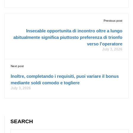
Previous post
Insecable opportunita di incontro oltre a lungo
abitualmente significa piuttosto preferenza di trionfo
verso l'operatore
July 3, 2026
Next post
Inoltre, completando i requisiti, puoi variare il bonus
mediante soldi comodo e togliere
July 3, 2026
SEARCH