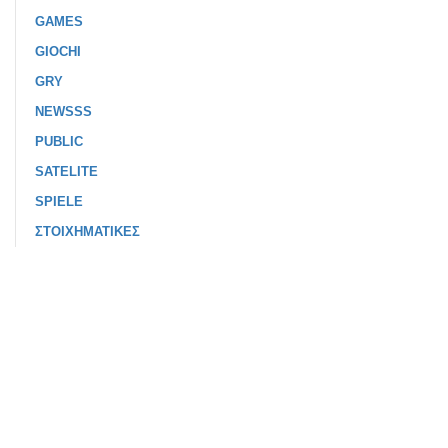
GAMES
GIOCHI
GRY
NEWSSS
PUBLIC
SATELITE
SPIELE
ΣΤΟΙΧΗΜΑΤΙΚΕΣ