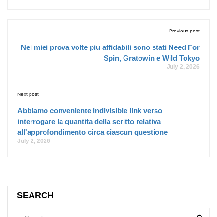
Previous post
Nei miei prova volte piu affidabili sono stati Need For
Spin, Gratowin e Wild Tokyo
July 2, 2026
Next post
Abbiamo conveniente indivisible link verso
interrogare la quantita della scritto relativa
all'approfondimento circa ciascun questione
July 2, 2026
SEARCH