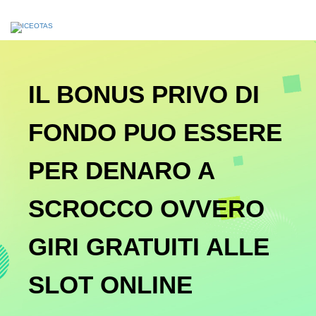
IL BONUS PRIVO DI
FONDO PUO ESSERE
PER DENARO A
SCROCCO OVVERO
GIRI GRATUITI ALLE
SLOT ONLINE