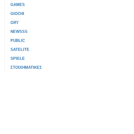
GAMES
GIOCHI
GRY
NEWSSS
PUBLIC
SATELITE
SPIELE
ΣΤΟΙΧΗΜΑΤΙΚΕΣ