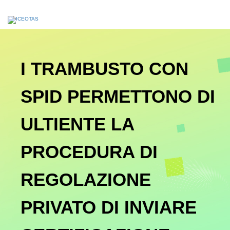
I TRAMBUSTO CON
SPID PERMETTONO DI
ULTIENTE LA
PROCEDURA DI
REGOLAZIONE
PRIVATO DI INVIARE