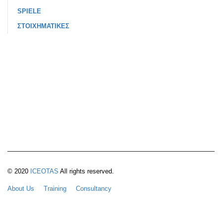
SPIELE
ΣΤΟΙΧΗΜΑΤΙΚΕΣ
© 2020
ICEOTAS
All rights reserved.
About Us
Training
Consultancy
Quality Assurance & Accreditation
Membership Benefits