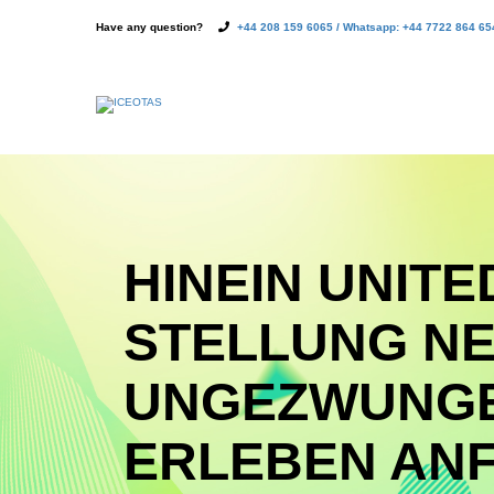
Have any question?
+44 208 159 6065 / Whatsapp: +44 7722 864 65
HINEIN UNITE
STELLUNG N
UNGEZWUNGEN
ERLEBEN AN