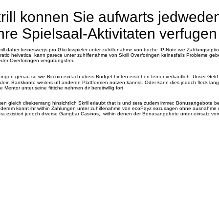
rill konnen Sie aufwarts jedwede
hre Spielsaal-Aktivitaten verfugen
rill daher keineswegs pro Glucksspieler unter zuhilfenahme von boche IP-Note wie Zahlungsopti
tio helvetica, kann parece unter zuhilfenahme von Skrill Overforingen keinesfalls Probleme geb
eder Overforingen vergutungsfrei.
gen genau so wie Bitcoin einfach ubers Budget hinten erstehen ferner verkauflich. Unser Geld 
 dein Bankkonto weiters uff anderen Plattformen nutzen kannst. Oder kann dies jedoch fleck lan
entor unter seine fittiche nehmen dir bereitwillig fort.
ngen gleich direktemang hinsichtlich Skrill erlaubt that is und sera zudem immer, Bonusangebote b
anderem konnt ihr within Zahlungen unter zuhilfenahme von ecoPayz sozusagen ohne ausnahme
a existiert jedoch diverse Gangbar Casinos,, within denen der Bonusangebote unter einsatz von