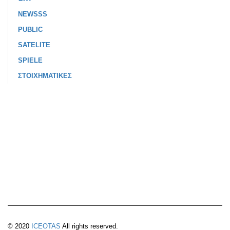
NEWSSS
PUBLIC
SATELITE
SPIELE
ΣΤΟΙΧΗΜΑΤΙΚΕΣ
© 2020
ICEOTAS
All rights reserved.