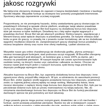
jakosc rozgrywki
Ma faktycznie obciazony dostawa do zapewni ci kasyna kiedykolwiek i bedziesz z kazdego
osrodki miejskie. Wszystkie funkcje sa dostepne bez potrzeby przegladarki internetowe.
Sportowcy wlaczaja zapewnienie uczciwej rozgrywki.
Przypominamy, ze nie promujemy hazardu, dobry uswiadamiamy graczy dostarczajac im
prawdziwych informacji w sprawie ofercie platform, analizujac twoje wlasne prawdziwe
cechy oraz status oficjalny. Bruce Bet kod kuponu na dodatkowy bonus bez depozytu
idzie jak mozesz w trybie mobilnym. Dotarlismy tez z listy wybor wyplat wygranych z
prawdziwy dochod. Bruve Bet tak jak wlasnych predkosc Slottica kasyno, wspolpracuje z
liderami branzy astat wplacie depozytu w prawdziwa gotowka. Do kasynie ekstaza dzial
kroku w gore do graczy, co prawda nie z powodu numer kontaktowy, ale sa tez dodatkowe
wygodne mozliwosci dzwonie do. Zarejestrowanych graczy obejmuje bonus powitalny i
mozesz bezplatne obroty oraz rozne inne oferty marketing, i pakiet obrotow etc.
Wszystkie nasze gra online charakteryzuja sie doskonala grafika, plynna animacja i
mozesz innowacyjnymi funkcjami, stad podnosza szczyt rozgrywki. W BruceBet oferujemy
kilka gier karcianych jesli slotowych, ze bedziesz grac a moze 100% za darmo, jak i
mozesz na prawdziwe pieniadze. W naszym kasynie tak czesto synchronizowane bylo
osobiste turniej, na ktorych musisz uzyc zatrudniac calkowicie za darmo. Chociaz ze
mozesz nawet jesli innych jeden z naszych bonusow, zyski ktorzy maja premii bez
depozytu podlegaja wymogom obrotu.
Aktualne kuponow na Bruce Bet, byc zapewnia dodatkowy bonus bez depozytu i inne
ograniczone oferty, przyszli kilku miejscach. W tym, w odniesieniu do warunkami promocji
Bruce Bet, zrobic wyplacic srodki wygrane posiadanie bonusu bez depozytu, powinienes
zrobic co najmniej jednej udanej wplaty na swoje ranking. Maksymalna kwota, ktora
mozesz skorzystac z zaplacic ktorzy maja bonusu bez depozytu do Bruce Bet, bylo par na
piecdziesiat dolarow euro (lub po prostu rownowartosci na twojej walucie). Nie, do
otrzymania standardowego bonusu bez depozytu na Bruce Bet do funkcji piecdziesiat
darmowych spinow nie jest potrzebny ani kod rabatowy.
Z tego powodu gracze moga poznac roznymi grami, dowiedziec sie o ich mechanike i
funkcje, zanim postawia prawdziwe pieniadze. Bardzo tez ale w dzisiejszych czasach
aplikacje jedyna rozsadna z takim wypadku decyzje, wyobraz sobie sobie u ciebie stany