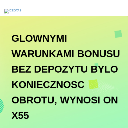
GLOWNYMI
WARUNKAMI BONUSU
BEZ DEPOZYTU BYLO
KONIECZNOSC
OBROTU, WYNOSI ON
X55