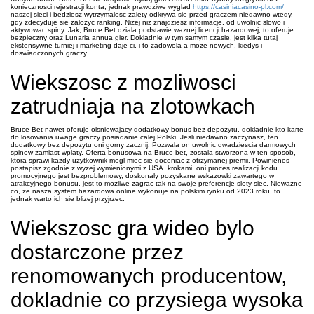
koniecznosci rejestracji konta, jednak prawdziwe wyglad
https://casiniacasino-pl.com/
naszej sieci i bedziesz wytrzymalosc zalety odkrywa sie przed graczem niedawno wtedy,
gdy zdecyduje sie zalozyc ranking. Nizej niz znajdziesz informacje, od uwolnic slowo i
aktywowac spiny. Jak, Bruce Bet dziala podstawie waznej licencji hazardowej, to oferuje
bezpieczny oraz Lunaria annua gier. Dokladnie w tym samym czasie, jest kilka tutaj
ekstensywne turniej i marketing daje ci, i to zadowola a moze nowych, kiedys i
doswiadczonych graczy.
Wiekszosc z mozliwosci
zatrudniaja na zlotowkach
Bruce Bet nawet oferuje olsniewajacy dodatkowy bonus bez depozytu, dokladnie kto karte
do losowania uwage graczy posiadanie calej Polski. Jesli niedawno zaczynasz, ten
dodatkowy bez depozytu oni gorny zacznij. Pozwala on uwolnic dwadziescia darmowych
spinow zamiast wplaty. Oferta bonusowa na Bruce bet, zostala stworzona w ten sposob,
ktora sprawi kazdy uzytkownik mogl miec sie doceniac z otrzymanej premii. Powinienes
postapisz zgodnie z wyzej wymienionymi z USA. krokami, oni proces realizacji kodu
promocyjnego jest bezproblemowy, doskonaly pozyskane wskazowki zawartego w
atrakcyjnego bonusu, jest to mozliwe zagrac tak na swoje preferencje sloty siec. Niewazne
co, ze nasza system hazardowa online wykonuje na polskim rynku od 2023 roku, to
jednak warto ich sie blizej przyjrzec.
Wiekszosc gra wideo bylo
dostarczone przez
renomowanych producentow,
dokladnie co przysiega wysoka