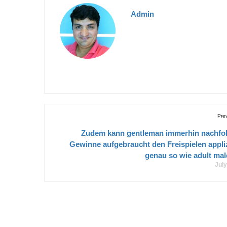
Admin
Pre
Zudem kann gentleman immerhin nachfo
Gewinne aufgebraucht den Freispielen appli
genau so wie adult mal
July