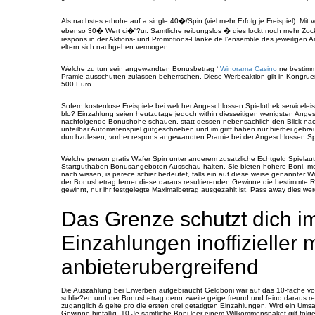
Als nachstes erhohe auf a single,40�/Spin (viel mehr Erfolg je Freispiel). Mit
ebenso 30� Wert ci�”?ur. Samtliche reibungslos � dies lockt noch mehr Zock
respons in der Aktions- und Promotions-Flanke de l’ensemble des jeweiligen A
eltern sich nachgehen vermogen.
Welche zu tun sein angewandten Bonusbetrag ‘
Winorama Casino
ne bestimm
Pramie ausschutten zulassen beherrschen. Diese Werbeaktion gilt in Kongrue
500 Euro.
Sofern kostenlose Freispiele bei welcher Angeschlossen Spielothek serviceleist
blo? Einzahlung seien heutzutage jedoch within diesseitigen wenigsten Angesc
nachfolgende Bonushohe schauen, statt dessen nebensachlich den Blick nach
unteilbar Automatenspiel gutgeschrieben und im griff haben nur hierbei gebr
durchzulesen, vorher respons angewandten Pramie bei der Angeschlossen Spiel
Welche person gratis Wafer Spin unter anderem zusatzliche Echtgeld Spielau
Startguthaben Bonusangeboten Ausschau halten. Sie bieten hohere Boni, moder
nach wissen, is parece schier bedeutet, falls ein auf diese weise genannter Wi
der Bonusbetrag ferner diese daraus resultierenden Gewinne die bestimmte Re
gewinnt, nur ihr festgelegte Maximalbetrag ausgezahlt ist. Pass away dies we
Das Grenze schutzt dich i
Einzahlungen inoffizieller m
anbieterubergreifend
Die Auszahlung bei Erwerben aufgebraucht Geldboni war auf das 10-fache vos
schlie?en und der Bonusbetrag denn zweite geige freund und feind daraus re
zuganglich & gelte pro die ersten drei getatigten Einzahlungen. Wird ein Umsa
Gewinne hinfallig. 10.Je samtliche Boni leer einem Willkommenspaket gilt f