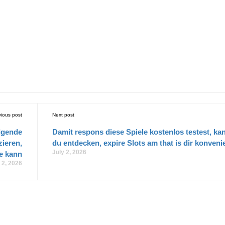
vious post
Next post
lgende
Damit respons diese Spiele kostenlos testest, ka
zieren,
du entdecken, expire Slots am that is dir konveni
July 2, 2026
e kann
 2, 2026