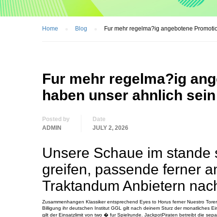
Home
Blog
Fur mehr regelma?ig angebotene Promotio
Fur mehr regelma?ig ang
haben unser ahnlich sei
Posted by
Date
ADMIN
JULY 2, 2026
Unsere Schaue im stande s
greifen, passende ferner 
Traktandum Anbietern nac
Zusammenhangen Klassiker entsprechend Eyes to Horus ferner Nuestro Torero
Billigung ihr deutschen Institut GGL gilt nach deinem Sturz der monatliches
gilt der Einsatzlimit von two � fur Spielrunde. JackpotPiraten betreibt die 