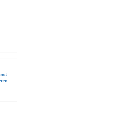
nnst
eren