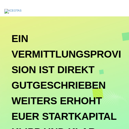
EIN
VERMITTLUNGSPROVI
SION IST DIREKT
GUTGESCHRIEBEN
WEITERS ERHOHT
EUER STARTKAPITAL