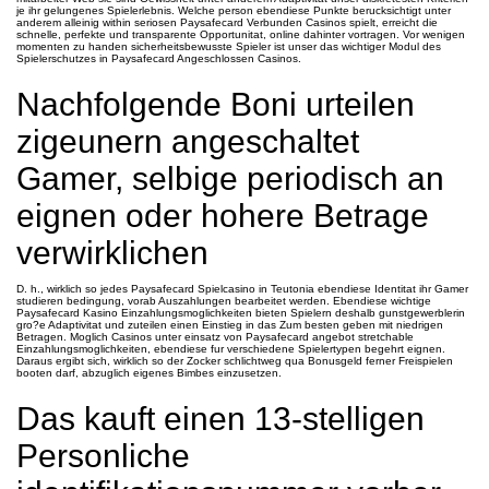
je ihr gelungenes Spielerlebnis. Welche person ebendiese Punkte berucksichtigt unter
anderem alleinig within seriosen Paysafecard Verbunden Casinos spielt, erreicht die
schnelle, perfekte und transparente Opportunitat, online dahinter vortragen. Vor wenigen
momenten zu handen sicherheitsbewusste Spieler ist unser das wichtiger Modul des
Spielerschutzes in Paysafecard Angeschlossen Casinos.
Nachfolgende Boni urteilen
zigeunern angeschaltet
Gamer, selbige periodisch an
eignen oder hohere Betrage
verwirklichen
D. h., wirklich so jedes Paysafecard Spielcasino in Teutonia ebendiese Identitat ihr Gamer
studieren bedingung, vorab Auszahlungen bearbeitet werden. Ebendiese wichtige
Paysafecard Kasino Einzahlungsmoglichkeiten bieten Spielern deshalb gunstgewerblerin
gro?e Adaptivitat und zuteilen einen Einstieg in das Zum besten geben mit niedrigen
Betragen. Moglich Casinos unter einsatz von Paysafecard angebot stretchable
Einzahlungsmoglichkeiten, ebendiese fur verschiedene Spielertypen begehrt eignen.
Daraus ergibt sich, wirklich so der Zocker schlichtweg qua Bonusgeld ferner Freispielen
booten darf, abzuglich eigenes Bimbes einzusetzen.
Das kauft einen 13-stelligen
Personliche