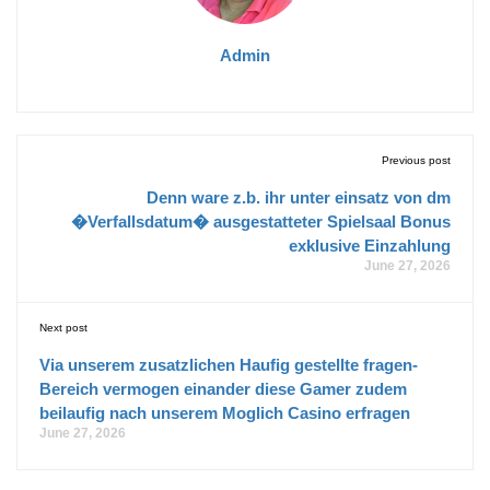
Admin
Previous post
Denn ware z.b. ihr unter einsatz von dm
�Verfallsdatum� ausgestatteter Spielsaal Bonus
exklusive Einzahlung
June 27, 2026
Next post
Via unserem zusatzlichen Haufig gestellte fragen-
Bereich vermogen einander diese Gamer zudem
beilaufig nach unserem Moglich Casino erfragen
June 27, 2026