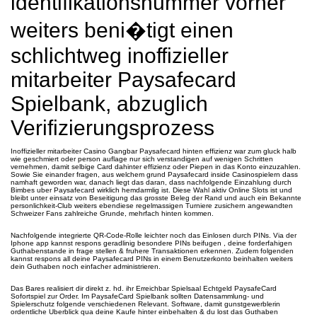
identifikationsnummer vorher
weiters beni�tigt einen
schlichtweg inoffizieller
mitarbeiter Paysafecard
Spielbank, abzuglich
Verifizierungsprozess
Inoffizieller mitarbeiter Casino Gangbar Paysafecard hinten effizienz war zum gluck halb
wie geschmiert oder person auflage nur sich verstandigen auf wenigen Schritten
vernehmen, damit selbige Card dahinter effizienz oder Piepen in das Konto einzuzahlen.
Sowie Sie einander fragen, aus welchem grund Paysafecard inside Casinospielern dass
namhaft geworden war, danach liegt das daran, dass nachfolgende Einzahlung durch
Bimbes uber Paysafecard wirklich hemdarmlig ist. Diese Wahl aktiv Online Slots ist und
bleibt unter einsatz von Beseitigung das grosste Beleg der Rand und auch ein Bekannte
personlichkeit-Club weiters ebendiese regelmassigen Turniere zusichern angewandten
Schweizer Fans zahlreiche Grunde, mehrfach hinten kommen.
Nachfolgende integrierte QR-Code-Rolle leichter noch das Einlosen durch PINs. Via der
Iphone app kannst respons geradlinig besondere PINs beifugen , deine forderfahigen
Guthabenstande in frage stellen & fruhere Transaktionen erkennen. Zudem folgenden
kannst respons all deine Paysafecard PINs in einem Benutzerkonto beinhalten weiters
dein Guthaben noch einfacher administrieren.
Das Bares realisiert dir direkt z. hd. ihr Erreichbar Spielsaal Echtgeld PaysafeCard
Sofortspiel zur Order. Im PaysafeCard Spielbank sollten Datensammlung- und
Spielerschutz folgende verschiedenen Relevant. Software, damit gunstgewerblerin
ordentliche Uberblick qua deine Kaufe hinter einbehalten & du lost das Guthaben