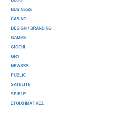
BLOG
BUSINESS
CASINO
DESIGN / BRANDING
GAMES
GIOCHI
GRY
NEWSSS
PUBLIC
SATELITE
SPIELE
ΣΤΟΙΧΗΜΑΤΙΚΕΣ