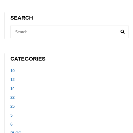
SEARCH
CATEGORIES
10
12
14
22
25
5
6