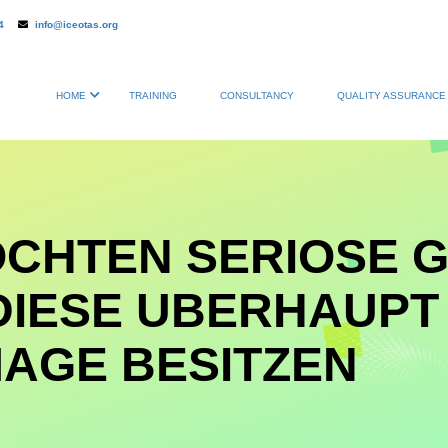
4
info@iceotas.org
HOME
TRAINING
CONSULTANCY
QUALITY ASSURANCE 
OCHTEN SERIOSE 
DIESE UBERHAUPT 
MAGE BESITZEN