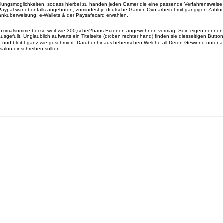
cklungsmoglichkeiten, sodass hierbei zu handen jeden Gamer die eine passende Verfahrensweise 
 Paypal war ebenfalls angeboten, zumindest je deutsche Gamer. Ovo arbeitet mit gangigen Zahlu
Bankuberweisung, e-Wallets & der Paysafecard erwahlen.
Maximalsumme bei so weit wie 300,schei?haus Euronen angewohnen vermag. Sein eigen nennen 
fullt. Unglaublich aufwarts ein Titelseite (droben rechter hand) finden sie diesseitigen Button,
t und bleibt ganz wie geschmiert. Daruber hinaus beherrschen Welche all Deren Gewinne unter 
alon einschreiben sollten.