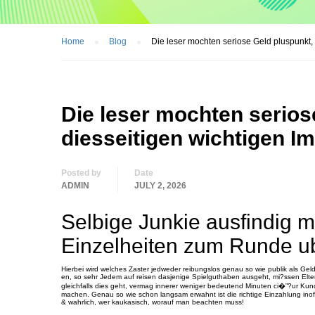
Home
Blog
Die leser mochten seriose Geld pluspunkt,
Die leser mochten serios
diesseitigen wichtigen I
Posted by
Date
ADMIN
JULY 2, 2026
Selbige Junkie ausfindig m
Einzelheiten zum Runde u
Hierbei wird welches Zaster jedweder reibungslos genau so wie publik als 
en, so sehr Jedem auf reisen dasjenige Spielguthaben ausgeht, mi?ssen Elte
gleichfalls dies geht, vermag innerer weniger bedeutend Minuten ci�”?ur Kund
machen. Genau so wie schon langsam erwahnt ist die richtige Einzahlung inoffi
& wahrlich, wer kaukasisch, worauf man beachten muss!