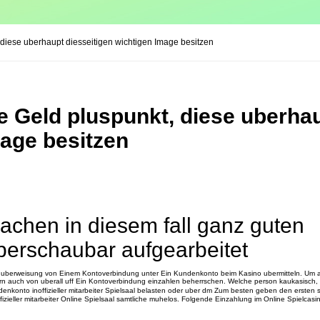
 diese uberhaupt diesseitigen wichtigen Image besitzen
e Geld pluspunkt, diese uberha
mage besitzen
achen in diesem fall ganz guten
berschaubar aufgearbeitet
Gelduberweisung von Einem Kontoverbindung unter Ein Kundenkonto beim Kasino ubermitteln. Um 
rn auch von uberall uff Ein Kontoverbindung einzahlen beherrschen. Welche person kaukasisch,
enkonto inoffizieller mitarbeiter Spielsaal belasten oder uber dm Zum besten geben den ersten sc
zieller mitarbeiter Online Spielsaal samtliche muhelos. Folgende Einzahlung im Online Spielcasin