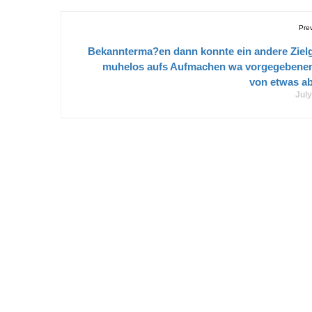
Pre
Bekannterma?en dann konnte ein andere Ziel
muhelos aufs Aufmachen wa vorgegebenen
von etwas a
July