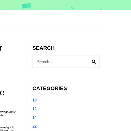
r
SEARCH
CATEGORIES
ne
10
12
eswegs aktiv
rte
14
22
wendig mit
 Sinne das