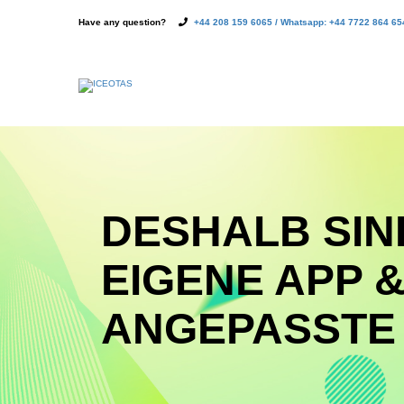
Have any question?
+44 208 159 6065 / Whatsapp: +44 7722 864 65
DESHALB SIND
EIGENE APP 
ANGEPASSTE 