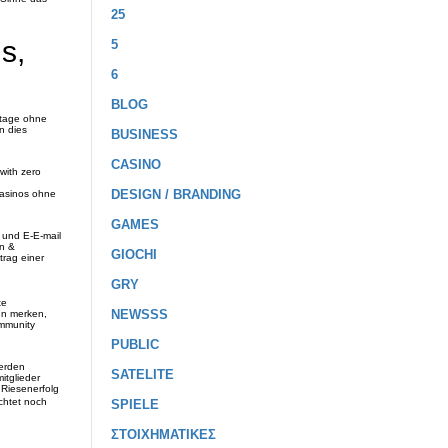
25
s,
5
6
BLOG
urtage ohne
n dies
BUSINESS
CASINO
with zero
DESIGN / BRANDING
Casinos ohne
GAMES
 und E-E-mail
en &
GIOCHI
trag einer
GRY
te
NEWSSS
en merken,
ommunity
PUBLIC
werden
SATELITE
itglieder
 Riesenerfolg
chtet noch
SPIELE
ΣΤΟΙΧΗΜΑΤΙΚΕΣ