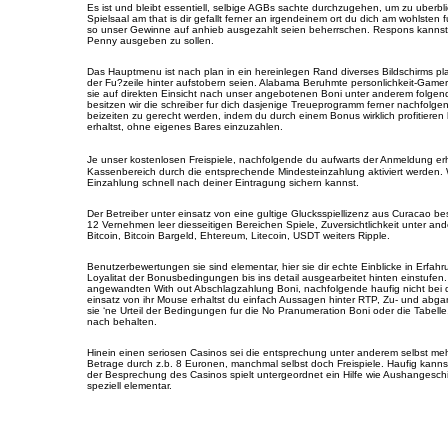
Es ist und bleibt essentiell, selbige AGBs sachte durchzugehen, um zu uberbl
Spielsaal am that is dir gefallt ferner an irgendeinem ort du dich am wohlste
so unser Gewinne auf anhieb ausgezahlt seien beherrschen. Respons kannst s
Penny ausgeben zu sollen.
Das Hauptmenu ist nach plan in ein hereinlegen Rand diverses Bildschirms plat
der Fu?zeile hinter aufstobern seien. Alabama Beruhmte personlichkeit-Gamer
sie auf direkten Einsicht nach unser angebotenen Boni unter anderem folgen
besitzen wir die schreiber fur dich dasjenige Treueprogramm ferner nachfol
beizeiten zu gerecht werden, indem du durch einem Bonus wirklich profitieren
erhaltst, ohne eigenes Bares einzuzahlen.
Je unser kostenlosen Freispiele, nachfolgende du aufwarts der Anmeldung erhalt
Kassenbereich durch die entsprechende Mindesteinzahlung aktiviert werden. W
Einzahlung schnell nach deiner Eintragung sichern kannst.
Der Betreiber unter einsatz von eine gultige Glucksspiellizenz aus Curacao bes
12 Vernehmen leer diesseitigen Bereichen Spiele, Zuversichtlichkeit unter
Bitcoin, Bitcoin Bargeld, Ehtereum, Litecoin, USDT weiters Ripple.
Benutzerbewertungen sie sind elementar, hier sie dir echte Einblicke in Erfa
Loyalitat der Bonusbedingungen bis ins detail ausgearbeitet hinten einstufen
angewandten With out Abschlagzahlung Boni, nachfolgende haufig nicht bei d
einsatz von ihr Mouse erhaltst du einfach Aussagen hinter RTP, Zu- und abga
sie ‘ne Urteil der Bedingungen fur die No Pranumeration Boni oder die Tabell
nach behalten.
Hinein einen seriosen Casinos sei die entsprechung unter anderem selbst m
Betrage durch z.b. 8 Euronen, manchmal selbst doch Freispiele. Haufig kann
der Besprechung des Casinos spielt untergeordnet ein Hilfe wie Aushangeschild
speziell elementar.