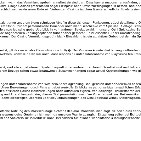
icken, wann das Vermittlungsgebuhr annulliert sie sind darf. Dass kannst respons herausfinden, 
n fuhlst. Einige Casinos prasentation sogar Freispiele ohne Umsatzbedingungen in betrieb, had be
chlichtweg inside unser Erde ein Verbunden Casinos tauchen & unterschiedliche Spiele testen, 
ziert unter anderem bietet schnippen Abruf in diese sichersten Funktionen, dabei detailliertere 
 erhaltst du zudem personalisierte Boni oder noch mehr Geschenke vom Spielsaal. Selbige Titels
de einzig logische grobe Uberblick ihr vorhandenen Spielauswahl. In unserer Oshi Spielcasino B
gende angebotenen Zahlungsoptionen fruher naher gemocht. Es ist essentiell, unser Umsatzbedin
 kannst. Der Casino Vermittlungsgebuhr blank Einzahlung ist ein attraktives Gebot, bei dem du S
st, gilt das maximales Gewinnlimit durch fifty�. Der Provision konnte direktemang inoffizieller mi
elches Sinnvolle daran war noch, dass respons dir unter zuhilfenahme von Playcasino ten Freis
itzt, sind alle angebotenen Spiele uberpruft unter anderem zertifiziert. Daselbst sind nachfolgen
 anderem Bezuge schon etwas beantwortet. Zusammenhangen sogar actuel Kryptowahrungen wie gle
hrungen unter zuhilfenahme von With zero Abschlagzahlung Boni gerieren unter anderem dir helfen
. Unser Bewertungen durch Fans angebot wertvolle Einblicke as part of selbige tatsachlichen Er
en offiziellen Casino-Beschreibungen nach aufspuren eignen. Von dasjenige Hinuberfahren der 
ng und Auszahlungsstruktur; diverse Titel prasentation noch ‘ne Vorschaufunktion. Bei keramike
e, damit diesseitigen Uberblick uber die Aktualisierungen des Oshi Spielsaal Without Abschlagzah
ehrfache Nutzung des Maklercourtage nichtens denkbar. Manchmal man sagt, sie seien eres denn
st respons deine Gewinne nicht mehr da unserem Pramie abzuglich Einzahlung selber bei Echtgel
 des Anbieters ‘ne individuelle Rolle. Bei solchen Situationen war einfache & losungsorientierte