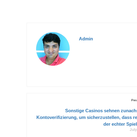
Admin
Pre
Sonstige Casinos sehnen zunachs
Kontoverifizierung, um sicherzustellen, dass 
der echter Spiel
July