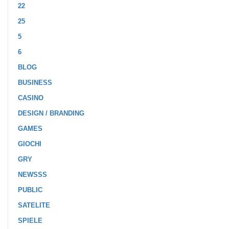
22
25
5
6
BLOG
BUSINESS
CASINO
DESIGN / BRANDING
GAMES
GIOCHI
GRY
NEWSSS
PUBLIC
SATELITE
SPIELE