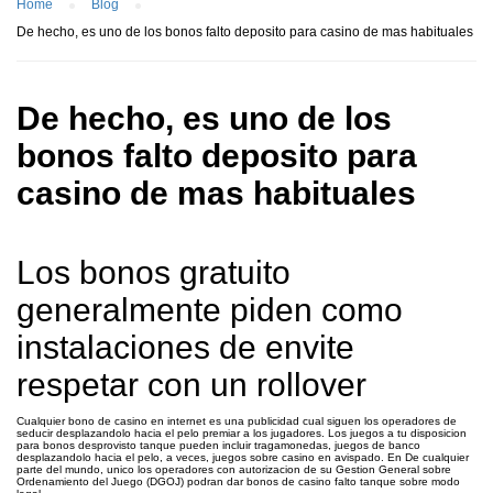
Home
Blog
De hecho, es uno de los bonos falto deposito para casino de mas habituales
De hecho, es uno de los
bonos falto deposito para
casino de mas habituales
Los bonos gratuito
generalmente piden como
instalaciones de envite
respetar con un rollover
Cualquier bono de casino en internet es una publicidad cual siguen los operadores de
seducir desplazandolo hacia el pelo premiar a los jugadores. Los juegos a tu disposicion
para bonos desprovisto tanque pueden incluir tragamonedas, juegos de banco
desplazandolo hacia el pelo, a veces, juegos sobre casino en avispado. En De cualquier
parte del mundo, unico los operadores con autorizacion de su Gestion General sobre
Ordenamiento del Juego (DGOJ) podran dar bonos de casino falto tanque sobre modo