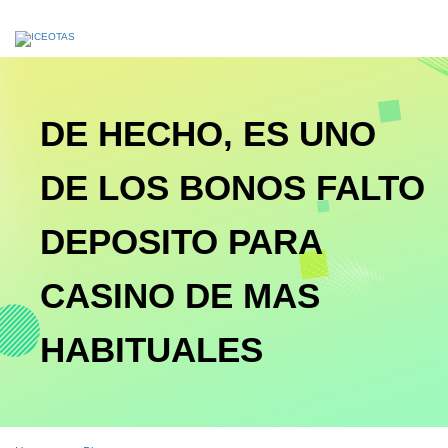
DE HECHO, ES UNO
DE LOS BONOS FALTO
DEPOSITO PARA
CASINO DE MAS
HABITUALES