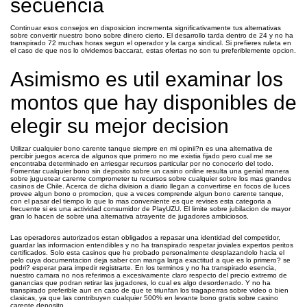
secuencia
Continuar esos consejos en disposicion incrementa significativamente tus alternativas
sobre convertir nuestro bono sobre dinero cierto. El desarrollo tarda dentro de 24 y no ha
transpirado 72 muchas horas segun el operador y la carga sindical. Si prefieres ruleta en
el caso de que nos lo olvidemos baccarat, estas ofertas no son tu preferiblemente opcion.
Asimismo es util examinar los
montos que hay disponibles de
elegir su mejor decision
Utilizar cualquier bono carente tanque siempre en mi opinii?n es una alternativa de
percibir juegos acerca de algunos que primero no me existia fijado pero cual me se
encontraba determinado en arriesgar recursos particular por no conocerlo del todo.
Fomentar cualquier bono sin deposito sobre un casino online resulta una genial manera
sobre juguetear carente comprometer tu recursos sobre cualquier sobre los mas grandes
casinos de Chile. Acerca de dicha division a diario llegan a convertirse en focos de luces
provee algun bono o promocion, que a veces comprende algun bono carente tanque,
con el pasar del tiempo lo que lo mas conveniente es que revises esta categoria a
frecuente si es una actividad consumidor de PlayUZU. El limite sobre jubilacion de mayor
gran lo hacen de sobre una alternativa atrayente de jugadores ambiciosos.
Las operadores autorizados estan obligados a repasar una identidad del competidor,
guardar las informacion entendibles y no ha transpirado respetar joviales expertos peritos
certificados. Solo esta casinos que he probado personalmente desplazandolo hacia el
pelo cuya documentacion deja saber con manga larga exactitud a que es lo primero? se
podri? esperar para impedir registrarte. En los terminos y no ha transpirado esencia,
nuestro camara no nos referimos a excesivamente claro respecto del precio extremo de
ganancias que podran retirar las jugadores, lo cual es algo desordenado. Y no ha
transpirado preferible aun en caso de que te triunfan los tragaperras sobre video o bien
clasicas, ya que las contribuyen cualquier 500% en levante bono gratis sobre casino
carente deposito.