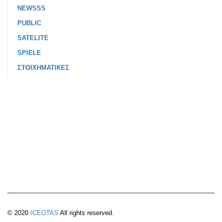
NEWSSS
PUBLIC
SATELITE
SPIELE
ΣΤΟΙΧΗΜΑΤΙΚΕΣ
© 2020
ICEOTAS
All rights reserved.