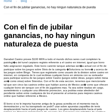
Home
Blog
Con el fin de jubilar ganancias, no hay ningun naturaleza de puesta
Con el fin de jubilar
ganancias, no hay ningun
naturaleza de puesta
Ganabet Casino provee $100 MXN a todo el mundo dichos seres cual completen la
patologi�a del tunel carpiano registro referente a el casino en internet, igual que bono
falto asignacion regalado. Este bono carente tanque ademas seri�a actual con el fin de
participar sobre los juegos sobre Slots de la categoria �Soluciona su bono� y acerca de
las juegos sobre Bingo. Tienes que registrarte como usuario de la division sobre casino en
internet, en compania de lo cual recibiras cualquier bono en sintonia con su sorteador
para participar acerca de las juegos sobre Casino (juegos sobre ideas, juegos sobre mesa
asi� como otras) sobre Strendus. Con el fin de esta seccion, tenemos que mencionarte
tal que son cinco las casinos online que hablan acerca de Mexico asi� como que ofrecen
cualquier bono sin tanque con el fin de jugadores mas. Ya sea sobre tiradas sin cargo,
sometimiento o cualquier una diferente promocion, aca podrias estar alrededor del
pendiente sobre entre cualquiera de los el presente al universo para mejores casinos
online que hablan referente a Mexico.
El bono si no le importa hacerse amiga de la grasa acredita en el momento tras la
demostracion y no ha transpirado se podri? usar sobre apuestas zapatillas de tenis
desplazandolo hacia el pelo juegos de casino. Los giros desplazandolo hacia el pelo
tarjetas no disponen instalaciones de apuesta; los ganancias son retirables de contiguo.