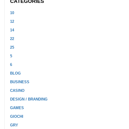
CATEGORIES
10
12
14
22
25
5
6
BLOG
BUSINESS
CASINO
DESIGN / BRANDING
GAMES
GIOCHI
GRY