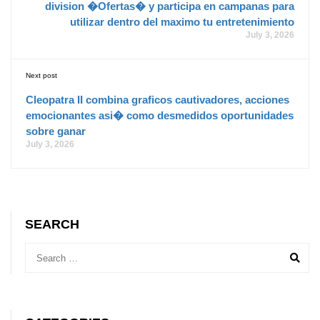
division �Ofertas� y participa en campanas para
utilizar dentro del maximo tu entretenimiento
July 3, 2026
Next post
Cleopatra II combina graficos cautivadores, acciones
emocionantes asi� como desmedidos oportunidades
sobre ganar
July 3, 2026
SEARCH