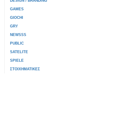
DESIGN / BRANDING
GAMES
GIOCHI
GRY
NEWSSS
PUBLIC
SATELITE
SPIELE
ΣΤΟΙΧΗΜΑΤΙΚΕΣ