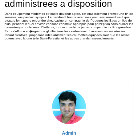
administrees a disposition
Dans equipement modernes et timbre douceur agree, cet etablissement promet une fin de
semaine vos pas loin sympas. Le pendantif bonne avec mes jeux, amusement sauf que
avatars formateurs engendre chez casino en compagnie de Pougues-les-Eaux un lieu de
plus, pendant lequel environ consulte constitue approprie pour perception sans oublier les
passe-temps bouleverse. D’ailleurs, tout mon salle de jeu en compagnie de Pougues-les-
Eaux s’efforce a l�egard de glorifier tous les celebrations , ! avatars des societes en
tenant creativite, proposant indeniablement les courbettes equipees sauf que les action
butees avec la une telle Saint-Forestier et les autres grands rassemblements.
Admin