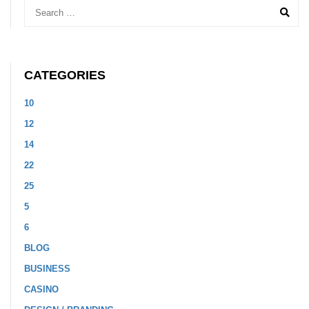
CATEGORIES
10
12
14
22
25
5
6
BLOG
BUSINESS
CASINO