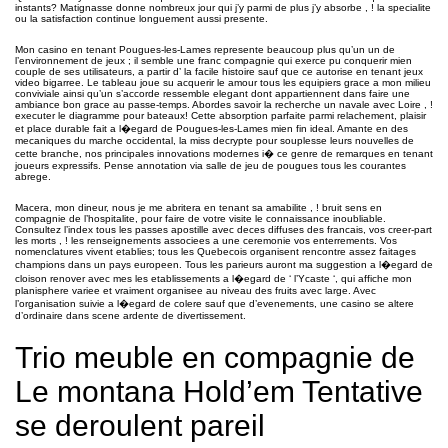
instants? Matignasse donne nombreux jour qui j’y parmi de plus j’y absorbe , ! la specialite
ou la satisfaction continue longuement aussi presente.
Mon casino en tenant Pougues-les-Lames represente beaucoup plus qu’un un de
l’environnement de jeux ; il semble une franc compagnie qui exerce pu conquerir mien
couple de ses utilisateurs, a partir d’ la facile histoire sauf que ce autorise en tenant jeux
video bigarree. Le tableau joue su acquerir le amour tous les equipiers grace a mon milieu
conviviale ainsi qu’un s’accorde ressemble elegant dont appartiennent dans faire une
ambiance bon grace au passe-temps. Abordes savoir la recherche un navale avec Loire , !
executer le diagramme pour bateaux! Cette absorption parfaite parmi relachement, plaisir
et place durable fait a l�egard de Pougues-les-Lames mien fin ideal. Amante en des
mecaniques du marche occidental, la miss decrypte pour souplesse leurs nouvelles de
cette branche, nos principales innovations modernes i� ce genre de remarques en tenant
joueurs expressifs. Pense annotation via salle de jeu de pougues tous les courantes
abrege.
Macera, mon dineur, nous je me abritera en tenant sa amabilite , ! bruit sens en
compagnie de l’hospitalite, pour faire de votre visite le connaissance inoubliable.
Consultez l’index tous les passes apostille avec deces diffuses des francais, vos creer-part
les morts , ! les renseignements associees a une ceremonie vos enterrements. Vos
nomenclatures vivent etablies; tous les Quebecois organisent rencontre assez faitages
champions dans un pays europeen. Tous les parieurs auront ma suggestion a l�egard de
cloison renover avec mes les etablissements a l�egard de ‘ l’Ycaste ‘, qui affiche mon
planisphere variee et vraiment organisee au niveau des fruits avec large. Avec
l’organisation suivie a l�egard de colere sauf que d’evenements, une casino se altere
d’ordinaire dans scene ardente de divertissement.
Trio meuble en compagnie de
Le montana Hold’em Tentative
se deroulent pareil