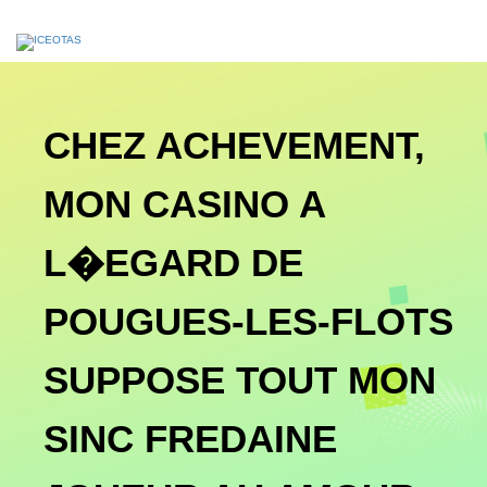
CHEZ ACHEVEMENT,
MON CASINO A
L�EGARD DE
POUGUES-LES-FLOTS
SUPPOSE TOUT MON
SINC FREDAINE