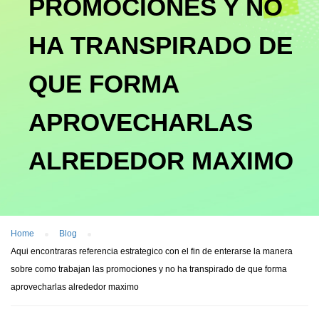
PROMOCIONES Y NO
HA TRANSPIRADO DE
QUE FORMA
APROVECHARLAS
ALREDEDOR MAXIMO
Home
Blog
Aqui encontraras referencia estrategico con el fin de enterarse la manera
sobre como trabajan las promociones y no ha transpirado de que forma
aprovecharlas alrededor maximo