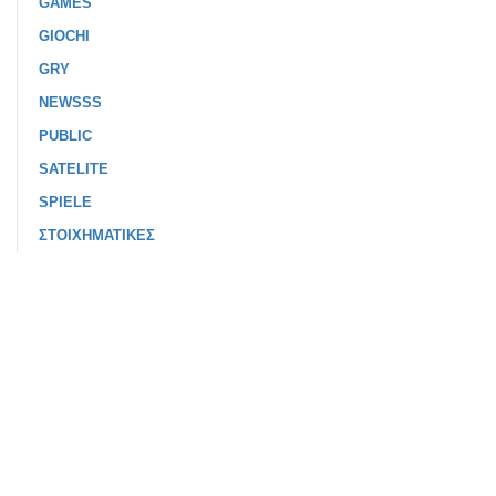
GAMES
GIOCHI
GRY
NEWSSS
PUBLIC
SATELITE
SPIELE
ΣΤΟΙΧΗΜΑΤΙΚΕΣ