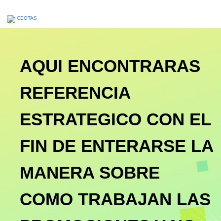
AQUI ENCONTRARAS
REFERENCIA
ESTRATEGICO CON EL
FIN DE ENTERARSE LA
MANERA SOBRE
COMO TRABAJAN LAS