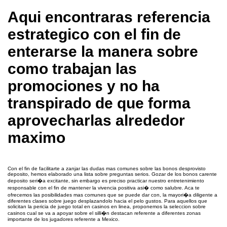
Aqui encontraras referencia
estrategico con el fin de
enterarse la manera sobre
como trabajan las
promociones y no ha
transpirado de que forma
aprovecharlas alrededor
maximo
Con el fin de facilitarte a zanjar las dudas mas comunes sobre las bonos desprovisto
deposito, hemos elaborado una lista sobre preguntas serios. Gozar de los bonos carente
deposito seri�a excitante, sin embargo es preciso practicar nuestro entretenimiento
responsable con el fin de mantener la vivencia positiva asi� como salubre. Aca te
ofrecemos las posibilidades mas comunes que se puede dar con, la mayori�a diligente a
diferentes clases sobre juego desplazandolo hacia el pelo gustos. Para aquellos que
solicitan la pericia de juego total en casinos en linea, proponemos la seleccion sobre
casinos cual se va a apoyar sobre el silli�n destacan referente a diferentes zonas
importante de los jugadores referente a Mexico.