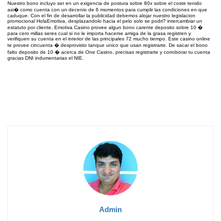
Nuestro bono incluyo ser en un exigencia de postura sobre 80x sobre el coste tenido
asi� como cuenta con un decenio de 6 momentos para cumplir las condiciones en que
caduque. Con el fin de desarrollar la publicidad debemos alojar nuestro legislacion
promocional HolaEmotiva, desplazandolo hacia el pelo solo se podri? intercambiar un
estatuto por cliente. Emotiva Casino provee algun bono carente deposito sobre 10 �
para cero millas seres cual si no le importa hacerse amiga de la grasa registren y
verifiquen su cuenta en el interior de las principales 72 mucho tiempo. Este casino online
te provee cincuenta � desprovisto tanque unico que usan registrarte. De sacar el bono
falto deposito de 10 � acerca de One Casino, precisas registrarte y corroborar tu cuenta
gracias DNI indumentarias el NIE.
Admin