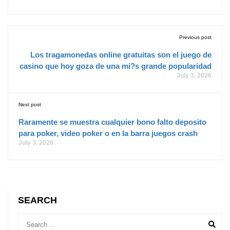
Previous post
Los tragamonedas online gratuitas son el juego de
casino que hoy goza de una mi?s grande popularidad
July 3, 2026
Next post
Raramente se muestra cualquier bono falto deposito
para poker, video poker o en la barra juegos crash
July 3, 2026
SEARCH