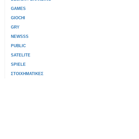
GAMES
GIOCHI
GRY
NEWSSS
PUBLIC
SATELITE
SPIELE
ΣΤΟΙΧΗΜΑΤΙΚΕΣ