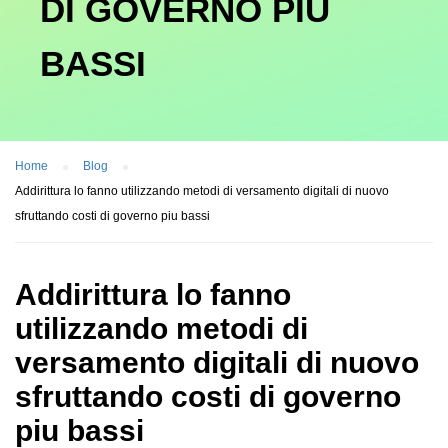
DI GOVERNO PIU
BASSI
Home
Blog
Addirittura lo fanno utilizzando metodi di versamento digitali di nuovo
sfruttando costi di governo piu bassi
Addirittura lo fanno
utilizzando metodi di
versamento digitali di nuovo
sfruttando costi di governo
piu bassi