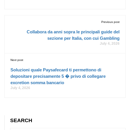
Previous post
Collabora da anni sopra le principali guide del
sezione per Italia, con cui Gambling
July 4, 2026
Next post
Soluzioni quale Paysafecard ti permettono di
depositare precisamente 5 � privo di collegare
excretion somma bancario
July 4, 2026
SEARCH