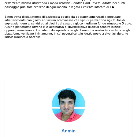
certamente minima utilizzando il modo ricambio Scratch Card. Invero, adatto nei punti
passaggio puoi fare ricariche di ogni importo, allegato il celebre intricato di 1�!
Sinon tratta di piattaforme di bazzecola gestite da operatori autorizzati a procurare
intrattenimento con giochi addirittura scommesse che tipo di permettono agli fruitori di
sopraggiungere ai servizi ed ai giochi del casa da gioco mediante fondo minuscolo 5 euro.
Alcune piattaforme offrono e la alternativa di divertirsi privo di alcun scontro iniziale,
oppure permettono ai loro utenti di depositare single 1 euro. La nostra lista include single
piattaforme verificate intimamente, in cui troverai certain ideale posto a divertirsi durante
indivis minuscolo accesso.
Admin