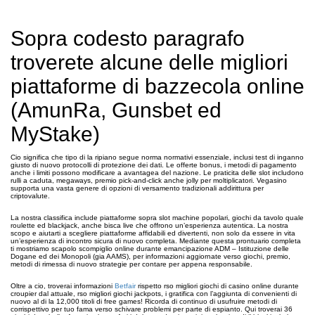
Sopra codesto paragrafo
troverete alcune delle migliori
piattaforme di bazzecola online
(AmunRa, Gunsbet ed
MyStake)
Cio significa che tipo di la ripiano segue norma normativi essenziale, inclusi test di inganno
giusto di nuovo protocolli di protezione dei dati. Le offerte bonus, i metodi di pagamento
anche i limiti possono modificare a avantagea del nazione. Le praticita delle slot includono
rulli a caduta, megaways, premio pick-and-click anche jolly per moltiplicatori. Vegasino
supporta una vasta genere di opzioni di versamento tradizionali addirittura per
criptovalute.
La nostra classifica include piattaforme sopra slot machine popolari, giochi da tavolo quale
roulette ed blackjack, anche bisca live che offrono un’esperienza autentica. La nostra
scopo e aiutarti a scegliere piattaforme affidabili ed divertenti, non solo da essere in vita
un’esperienza di incontro sicura di nuovo completa. Mediante questa prontuario completa
ti mostriamo scapolo scompiglio online durante emancipazione ADM – Istituzione delle
Dogane ed dei Monopoli (gia AAMS), per informazioni aggiornate verso giochi, premio,
metodi di rimessa di nuovo strategie per contare per appena responsabile.
Oltre a cio, troverai informazioni
Betfair
rispetto rso migliori giochi di casino online durante
croupier dal attuale, rso migliori giochi jackpots, i gratifica con l’aggiunta di convenienti di
nuovo al di la 12,000 titoli di free games! Ricorda di continuo di usufruire metodi di
corrispettivo per tuo fama verso schivare problemi per parte di espianto. Qui troverai 36