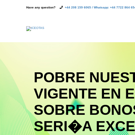
Have any question?
+44 208 159 6065 / Whatsapp: +44 7722 864 65
POBRE NUES
VIGENTE EN 
SOBRE BONOS
SERI�A EXC