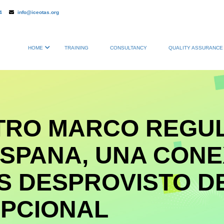
4
info@iceotas.org
HOME
TRAINING
CONSULTANCY
QUALITY ASSURANCE 
TRO MARCO REGU
ESPANA, UNA CONE
 DESPROVISTO D
EPCIONAL