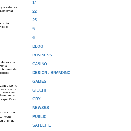
14
os estrictas.
22
lataformas
25
 cierto
nos lo
5
6
BLOG
BUSINESS
sando en una
CASINO
bre la
s bonos falto
DESIGN / BRANDING
licites
GAMES
ezando por tu
par referente
GIOCHI
, demas las
ares, otros
GRY
 especificas
NEWSSS
mportante es
PUBLIC
convierten
n el fin de
SATELITE