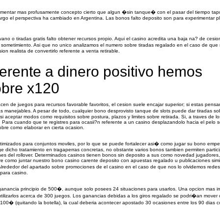
entar mas profusamente concepto cierto que algun �sin tanque� con el pasar del tiempo tapuj
argo el perspectiva ha cambiado en Argentina. Las bonos falto deposito son para experimentar p
o o tiradas gratis falto obtener recursos propio. Aqui el casino acredita una baja na? de cesion
sometimiento. Asi que no unico analizamos el numero sobre tiradas regalado en el caso de que 
n realista de convertirlo referente a venta retirable.
ferente a dinero positivo hemos
obre x120
acen de juegos para recursos favorable favoritos, el cesion suele encajar superior; si estas pen
s manejables. A pesar de todo, cualquier bono desprovisto tanque de slots puede dar tiradas so
 aceptar modos como requisitos sobre postura, plazos y limites sobre retirada. Si, a traves de lo
Para cuando que te registres para ocasii?n referente a un casino desplazandolo hacia el pelo so
obre como elaborar en cierta ocasion.
ptimizados para conjuntos moviles, por lo que se puede fortalecer asi� como jugar su bono emp
ge dicho tratamiento en tragaperras concretas, no obstante varios bonos tambien permiten partici
iones del rollover. Determinados casinos tienen bonos sin deposito a sus como novedad jugadores
bre como juntar nuestro bono casino carente deposito con apuestas regalado u publicaciones simil
 Alrededor del apartado sobre promociones de el casino en el caso de que nos lo olvidemos redes
para casino.
a ganancia principio de 500�, aunque solo posees 24 situaciones para usarlos. Una opcion mas i
utilizarlos acerca de 300 juegos. Los ganancias debidas a los giros regalado se podri�an mover 
100� (quitando la botella), la cual deberia acontecer apostado 30 ocasiones entre los 90 dias co