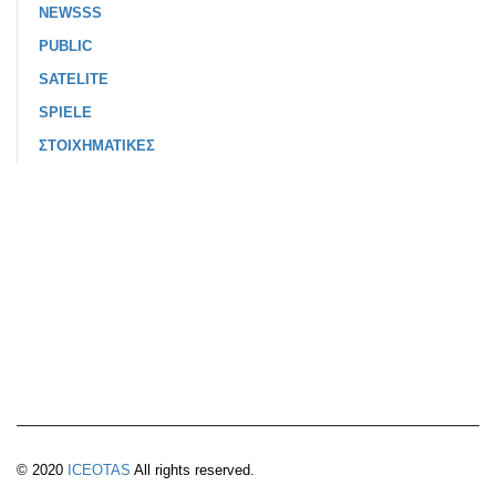
NEWSSS
PUBLIC
SATELITE
SPIELE
ΣΤΟΙΧΗΜΑΤΙΚΕΣ
© 2020
ICEOTAS
All rights reserved.