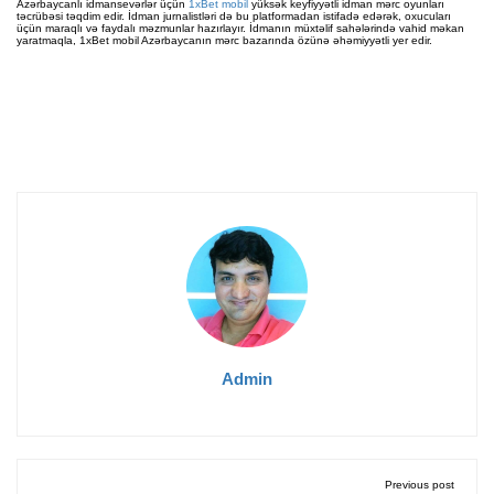
Azərbaycanlı idmansevərlər üçün
1xBet mobil
yüksək keyfiyyətli idman mərc oyunları
təcrübəsi təqdim edir. İdman jurnalistləri də bu platformadan istifadə edərək, oxucuları
üçün maraqlı və faydalı məzmunlar hazırlayır. İdmanın müxtəlif sahələrində vahid məkan
yaratmaqla, 1xBet mobil Azərbaycanın mərc bazarında özünə əhəmiyyətli yer edir.
Admin
Previous post