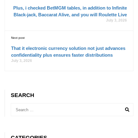
Plus, i checked BetMGM tables, in addition to Infinite
Black-jack, Baccarat Alive, and you will Roulette Live
July 3, 2026
Next post
That it electronic currency solution not just advances
confidentiality plus ensures faster distributions
July 3, 2026
SEARCH
CATEGORIES